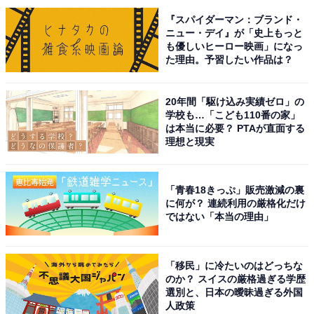
次ページ
7位までのランキング結果を見る
『スパイダーマン：ブランド・
ニュー・デイ』が「史上もっと
も優しいヒーロー映画」になっ
た理由。予習したい作品は？
20年間「駆け込み実績ゼロ」の
学校も…「こども110番の家」
は本当に必要？ PTAが直面する
理想と現実
「青春18きっぷ」販売激減の裏
に何が？ 連続利用の厳格化だけ
ではない「本当の理由」
「移民」に冷たいのはどっちな
のか？ スイスの厳格過ぎる学歴
選別と、日本の曖昧過ぎる外国
こちらもおすすめ
人政策