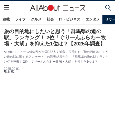
連載
ライフ
グルメ
社会
IT・ビジネス
エンタメ
リサ
旅の目的地にしたいと思う「群馬県の道の
駅」ランキング！ 2位「ぐりーんふらわー牧
場・大胡」を抑えた1位は？【2025年調査】
All About ニュース編集部が全国232人を対象に実施した「旅の目的地にした
い道の駅に関するアンケート」の調査結果から、「群馬県の道の駅」ランキ
ングを発表！ 2位「ぐりーんふらわー牧場・大胡」を抑えた1位は？
2025.09.01
坂上 恵