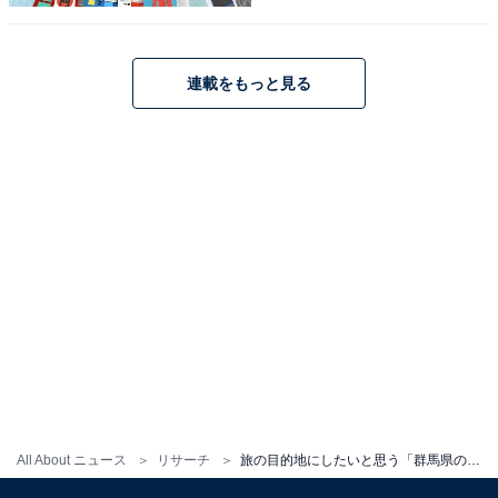
旅の目的地にしたいと思う「栃木県の道の駅」
ランキング！ 2位「那須高原友愛の森」、1位
は？【2025年調査】
連載をもっと見る
1
2
All About ニュース
リサーチ
旅の目的地にしたいと思う「群馬県の道の駅」ランキング！ 2位「ぐりーんふらわー牧場・大胡」を抑えた1位は？【2025年調査】