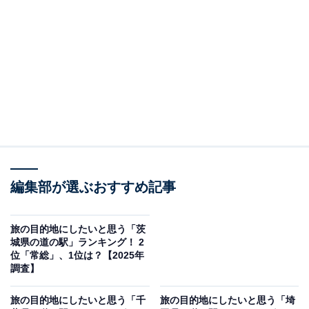
赤城山の南麓に広がる自然豊かな「ぐりーんふらわー牧
場・大胡」は、広大な牧場や風車、アスレチック施設を
備えたファミリー向けの道の駅です。季節の花々が咲き
誇り、動物たちとのふれあいやピクニックも楽しめる人
気スポットとなっています。9月は過ごしやすい気候の
なか、広大な芝生広場でのんびりとした秋のレジャーが
満喫できます。
回答者からは「群馬県の美味しいお野菜を探したいので
絶対よります!」（60代女性／福岡県）、「牧場のある道
編集部が選ぶおすすめ記事
の駅はとても珍しく動物も大好きなので」（50代男性／
愛知県）、「牧場で朝搾りたての乳製品で作った新鮮な
旅の目的地にしたいと思う「茨
城県の道の駅」ランキング！ 2
ソフトクリーム、乳製品を買いたいから、牧場にも行っ
位「常総」、1位は？【2025年
てみたいから」（50代女性／奈良県）、「牧場だと食べ
調査】
物も美味しそうだし動物たちとも触れ合いそうで1日楽
旅の目的地にしたいと思う「千
旅の目的地にしたいと思う「埼
しめそうだから」（40代女性／埼玉県）といった声が集