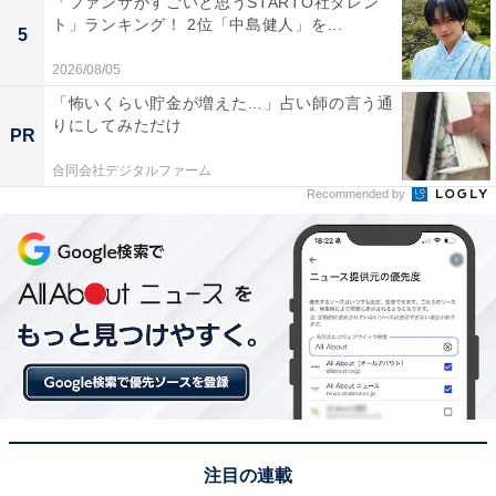
「ファンサがすごいと思うSTARTO社タレン
遊べる道の駅と聞いたことがあり、アクティビティなど
ト」ランキング！ 2位「中島健人」を...
5
も充実しているので」（30代女性／宮城県）、「テレビ
2026/08/05
で特集されたから」（30代女性／京都府）といった声が
「怖いくらい貯金が増えた…」占い師の言う通
集まりました。
りにしてみただけ
PR
合同会社デジタルファーム
※回答者からのコメントは原文ママです
Recommended by
この記事の筆者：坂上 恵
All About ニュースの編集者。オールアバウトに入社後、
SNSトレンドにフォーカスした記事執筆やSEOライティ
ングの経験を経て、のちにAll About ニュースチームのメ
ンバーに参入。現在は旅行・カルチャー・エンタメなど
を中心に企画編集を担当。東京都出身。居酒屋巡りとス
ポーツ観戦が生きがい。
注目の連載