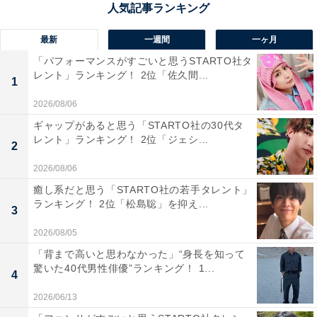
場田園プラザ」は、地元食材を活かしたレストランやパ
ン工房、ビール工房などが並ぶ“道の駅のテーマパー
最新
一週間
一ヶ月
ク”として人気を集めており、四季折々の風景とともに買
「パフォーマンスがすごいと思うSTARTO社タ
い物・食・体験が楽しめるスポットです。2025年はじゃ
レント」ランキング！ 2位「佐久間...
1
らん「全国道の駅グランプリ」と「もう一度利用したい
2026/08/06
道の駅ランキング」で2冠に輝くなど注目がさらに高ま
ギャップがあると思う「STARTO社の30代タ
っています。
レント」ランキング！ 2位「ジェシ...
2
2026/08/06
回答者からは「『関東好きな道の駅ランキング』で何度
癒し系だと思う「STARTO社の若手タレント」
も1位に輝いており、地元の食材を使ったレストランや
ランキング！ 2位「松島聡」を抑え...
3
ベーカリー、地ビール工房、農産物直売所など施設が充
実しているため、観光地としても人気があります。自然
2026/08/05
も豊かで、家族連れにもおすすめだから選んだ」（20代
「背まで高いと思わなかった」“身長を知って
驚いた40代男性俳優”ランキング！ 1...
男性／埼玉県）、「地元グルメやファーマーズマーケッ
4
トが充実しているので、お買い物が楽しいから、目的地
2026/06/13
としてピッタリです」（50代男性／広島県）、「一日中