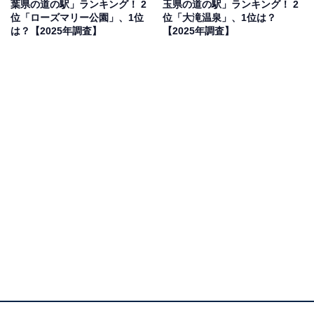
葉県の道の駅」ランキング！ 2
玉県の道の駅」ランキング！ 2
まりました。
位「ローズマリー公園」、1位
位「大滝温泉」、1位は？
は？【2025年調査】
【2025年調査】
1位：川場田園プラザ（利根郡川場村）／49票
1位に輝いたのは、全国的にも知名度の高い「道の駅 川