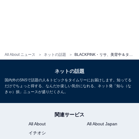
All About ニュース
ネットの話題
BLACKPINK・リサ、美背中＆タトゥーを披露！ 「女神」「ホントcute」など世界中から絶賛の声
ネットの話題
国内外のSNSで話題の人＆トピックをタイムリーにお届けします。知ってる
だけでちょっと得する、なんだか楽しい気分になれる、ネット発「知ら（な
きゃ）損」ニュースが盛りだくさん。
関連サービス
All About
All About Japan
イチオシ