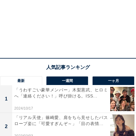
最新
一週間
一ヶ月
「うわすごい豪華メンバー」木梨憲武、ヒロミ
へ「連絡ください！」呼び掛ける。ISS...
1
2024/10/17
「リアル天使」篠崎愛、肩をちら見せしたバス
ローブ姿に「可愛すぎんぞ～」「目の表情...
2