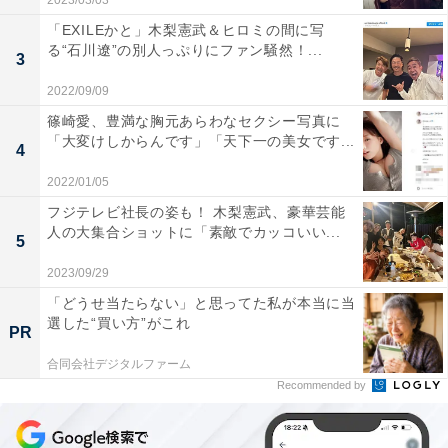
2023/03/03
「EXILEかと」木梨憲武＆ヒロミの間に写
る“石川遼”の別人っぷりにファン騒然！...
3
2022/09/09
篠崎愛、豊満な胸元あらわなセクシー写真に
「大変けしからんです」「天下一の美女です...
4
2022/01/05
フジテレビ社長の姿も！ 木梨憲武、豪華芸能
人の大集合ショットに「素敵でカッコいい...
5
2023/09/29
「どうせ当たらない」と思ってた私が本当に当
選した“買い方”がこれ
PR
合同会社デジタルファーム
Recommended by