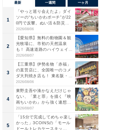
最新
一週間
一ヶ月
「やっと巡り会えたよ」ダイ
【兵庫
ソーの“ちいかわポーチ”が22
ーメン
1
1
0円で反響。ぬい活＆防災...
再現した
道...
2026/08/06
2026/08/0
【愛知県】無料の動物園＆観
【三重
光牧場に、市初の天然温泉
の直営
2
2
も！ 高速道路のハイウェイオ
ダ大判焼
ア...
伊...
2026/08/07
2026/08/0
【三重県】伊勢名物「赤福」
【千葉県
の直営店に、全国唯一のコメ
級マー
3
3
ダ大判焼き店も！ 東名阪・
ノベし
伊...
ー...
2026/08/06
2026/08/0
東野圭吾や湊かなえだけじゃ
「100
ない、「業と罪」を描く『映
スタン
4
4
画ちいかわ』から強く連想し
ュックが
た...
2026/08/07
2026/08/0
「15分で完成してめちゃ楽し
立山連
かった」3COINSの「モール
風呂に、
5
5
ドールトレカケースキッ...
層水風