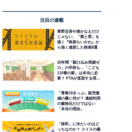
注目の連載
東野圭吾や湊かなえだけ
じゃない、「業と罪」を
描く『映画ちいかわ』か
ら強く連想した映画8選
20年間「駆け込み実績ゼ
ロ」の学校も…「こども
110番の家」は本当に必
要？ PTAが直面する理想
と現実
「青春18きっぷ」販売激
減の裏に何が？ 連続利用
の厳格化だけではない
「本当の理由」
「移民」に冷たいのはど
っちなのか？ スイスの厳