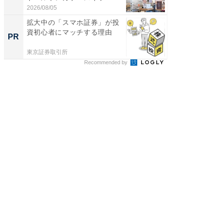
帰...
2026/08/05
2026/08/0
拡大中の「スマホ証券」が投
世界の
資初心者にマッチする理由
PR
PR
東京証券取引所
東京証券
Recommended by