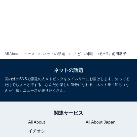
All About ニュース
ネットの話題
「どこの国にいるの⁉」前田敦子、脇見せコーデで圧巻スタイル披露！ 「さ、最高」「レベチやわ」
ネットの話題
国内外のSNSで話題の人＆トピックをタイムリーにお届けします。知ってる
だけでちょっと得する、なんだか楽しい気分になれる、ネット発「知ら（な
きゃ）損」ニュースが盛りだくさん。
関連サービス
All About
All About Japan
イチオシ