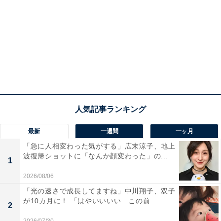
最新
一週間
一ヶ月
「急に人相変わった気がする」広末涼子、地上
波復帰ショットに「なんか顔変わった」の...
1
2026/08/06
「光の速さで成長してますね」中川翔子、双子
が10カ月に！ 「はやいいいい この前...
2