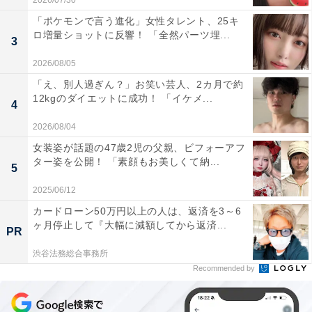
2026/07/30
「ポケモンで言う進化」女性タレント、25キ
ロ増量ショットに反響！ 「全然パーツ埋...
3
2026/08/05
「え、別人過ぎん？」お笑い芸人、2カ月で約
12kgのダイエットに成功！ 「イケメ...
4
2026/08/04
女装姿が話題の47歳2児の父親、ビフォーアフ
ター姿を公開！ 「素顔もお美しくて納...
5
2025/06/12
カードローン50万円以上の人は、返済を3～6
ヶ月停止して『大幅に減額してから返済...
PR
渋谷法務総合事務所
Recommended by