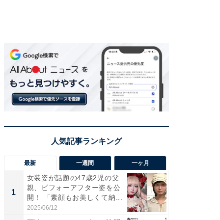
最新
一週間
一ヶ月
女装姿が話題の47歳2児の父
「さす
親、ビフォーアフター姿を公
は」高
1
1
開！ 「素顔もお美しくて納...
災地を
「カ...
2025/06/12
2026/08/0