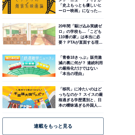
「史上もっとも優しいヒ
ーロー映画」になった理
由。予習したい作品は？
20年間「駆け込み実績ゼ
ロ」の学校も…「こども
110番の家」は本当に必
要？ PTAが直面する理想
と現実
「青春18きっぷ」販売激
減の裏に何が？ 連続利用
の厳格化だけではない
「本当の理由」
「移民」に冷たいのはど
っちなのか？ スイスの厳
格過ぎる学歴選別と、日
本の曖昧過ぎる外国人政
策
連載をもっと見る