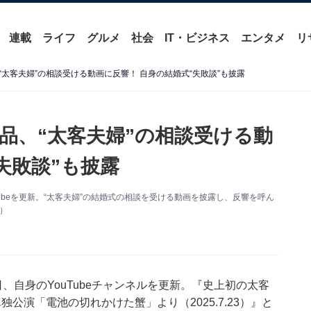
連載
ライフ
グルメ
社会
IT・ビジネス
エンタメ
リ
太客夫婦”の相談受ける動画に反響！ 自身の結婚式“失敗談”も披露
品、“太客夫婦”の相談受ける動
失敗談”も披露
ubeを更新。“太客夫婦”の結婚式の相談を受ける動画を披露し、反響を呼ん
」）
、自身のYouTubeチャンネルを更新。『史上初の太客
公演「電池の切れかけた蟹」より（2025.7.23）』と