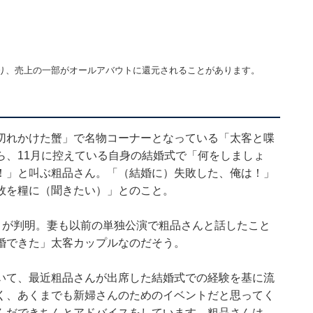
り、売上の一部がオールアバウトに還元されることがあります。
切れかけた蟹」で名物コーナーとなっている「太客と喋
ら、11月に控えている自身の結婚式で「何をしましょ
！」と叫ぶ粗品さん。「（結婚に）失敗した、俺は！」
敗を糧に（聞きたい）」とのこと。
とが判明。妻も以前の単独公演で粗品さんと話したこと
婚できた」太客カップルなのだそう。
いて、最近粗品さんが出席した結婚式での経験を基に流
く、あくまでも新婦さんのためのイベントだと思ってく
んだできちんとアドバイスをしています。粗品さんは、