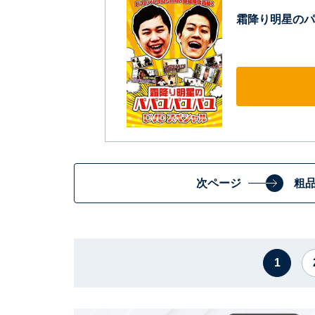
霜降り明星のパ
次ページ
粗
1