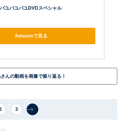
パユパユパユDVDスペシャル
Amazonで見る
品さんの動画を画像で振り返る！
2
3