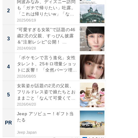
阿波みなみ、ディズニー訪問
「女の
も「ガチで帰りたい」吐露。
介、バ
2
2
「これは帰りたいw」「なん
らのプレ
ち...
愛...
2025/06/19
2026/08/0
“可愛すぎる女装”で話題の46
「好感
歳2児の父親、すっぴん披露
や、“マ
3
3
＆“注射レシピ”公開！ ...
画変更
財...
2024/09/28
2026/07/3
「ポケモンで言う進化」女性
「脚が
タレント、25キロ増量ショッ
横川尚
4
4
トに反響！ 「全然パーツ埋...
ムキな姿
刃...
2026/08/05
2026/08/0
女装姿が話題の2児の父親、
「2人と
フリルドレス姿で娘たちとお
團十郎
5
5
ままごと「なんて可愛くて平
「後ろ
和...
「...
2026/04/20
2026/08/0
Jeep アソビュー！ギフト当
【毎日変
たる
ムセー
PR
PR
Jeep Japan
Amazon