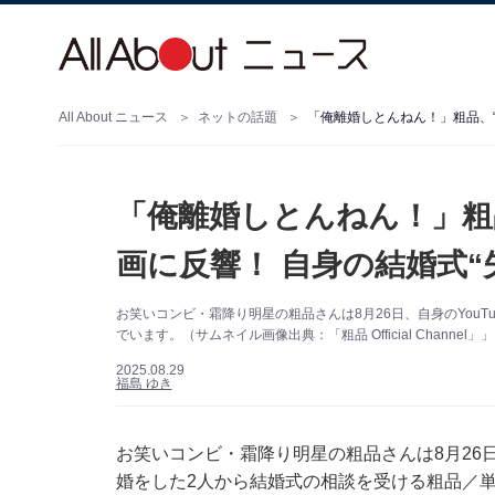
All About ニュース
ネットの話題
「俺離婚しとんねん！」粗品、“
「俺離婚しとんねん！」粗
画に反響！ 自身の結婚式“
お笑いコンビ・霜降り明星の粗品さんは8月26日、自身のYouT
でいます。（サムネイル画像出典：「粗品 Official Channel」
2025.08.29
福島 ゆき
お笑いコンビ・霜降り明星の粗品さんは8月26日
婚をした2人から結婚式の相談を受ける粗品／単独