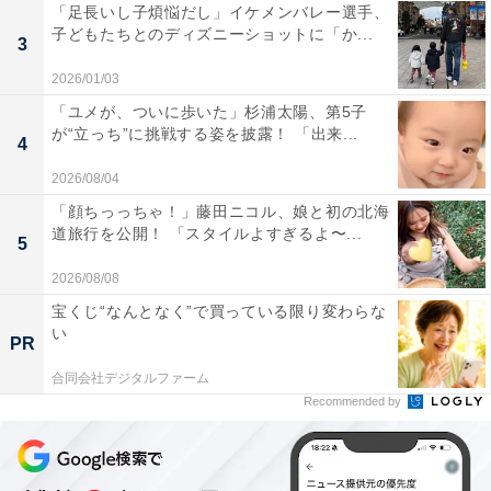
「足長いし子煩悩だし」イケメンバレー選手、
子どもたちとのディズニーショットに「か...
3
2026/01/03
「ユメが、ついに歩いた」杉浦太陽、第5子
が“立っち”に挑戦する姿を披露！ 「出来...
4
2026/08/04
「顔ちっっちゃ！」藤田ニコル、娘と初の北海
道旅行を公開！ 「スタイルよすぎるよ〜...
5
2026/08/08
宝くじ“なんとなく”で買っている限り変わらな
い
PR
合同会社デジタルファーム
Recommended by