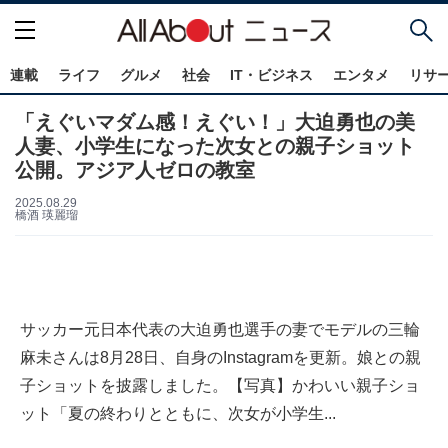
連載
ライフ
グルメ
社会
IT・ビジネス
エンタメ
リサ
「えぐいマダム感！えぐい！」大迫勇也の美
人妻、小学生になった次女との親子ショット
公開。アジア人ゼロの教室
2025.08.29
橋酒 瑛麗瑠
サッカー元日本代表の大迫勇也選手の妻でモデルの三輪
麻未さんは8月28日、自身のInstagramを更新。娘との親
子ショットを披露しました。【写真】かわいい親子ショ
ット「夏の終わりとともに、次女が小学生...