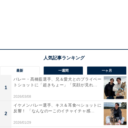
最新
一週間
一ヶ月
バレー・髙橋藍選手、兄＆愛犬とのプライベー
トショットに「超きちょー」「笑顔が見れ...
1
2026/03/08
イケメンバレー選手、キス＆耳食べショットに
反響！ 「なんなのーこのイチャイチャ感...
2
2026/01/29