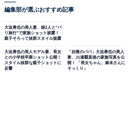
編集部が選ぶおすすめ記事
大迫勇也の美人妻、娘2人と“パ
リ旅行”で家族ショット披露！
親子そろって抜群スタイル披露
大迫勇也の美人モデル妻、長女
「自慢のパパ」大迫勇也の美人
との小学校卒業ショット公開！
妻、J1連覇直後の家族写真を公
スタイル抜群な親子ショットに
開！ 「長女ちゃん、麻未さんに
反響
そっくり」