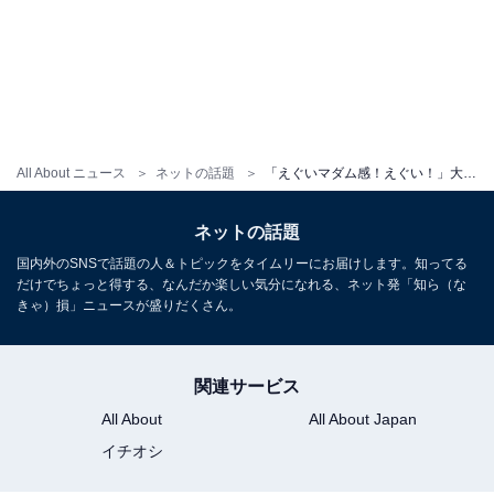
All About ニュース
ネットの話題
「えぐいマダム感！えぐい！」大迫勇也の美人妻、小学生になった次女との親子ショット公開。アジア人ゼロの教室
ネットの話題
国内外のSNSで話題の人＆トピックをタイムリーにお届けします。知ってる
だけでちょっと得する、なんだか楽しい気分になれる、ネット発「知ら（な
きゃ）損」ニュースが盛りだくさん。
関連サービス
All About
All About Japan
イチオシ