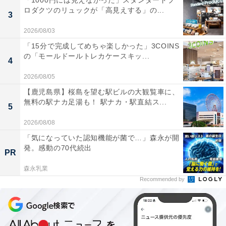
「1000円には見えなかった」スタンダードプ
ロダクツのリュックが「高見えする」の...
3
2026/08/03
「15分で完成してめちゃ楽しかった」3COINS
の「モールドールトレカケースキッ...
4
2026/08/05
【鹿児島県】桜島を望む駅ビルの大観覧車に、
無料の駅ナカ足湯も！ 駅ナカ・駅直結ス...
5
2026/08/08
「気になっていた認知機能が菌で…」森永が開
発。感動の70代続出
PR
森永乳業
Recommended by