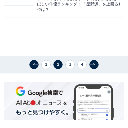
ほしい俳優ランキング！ 「星野源」を上回る1
位は？
1
2
3
4