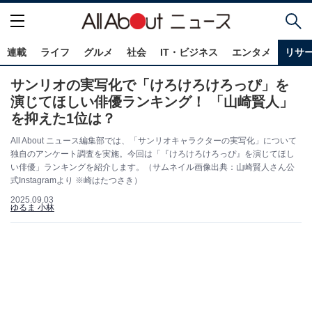
連載
ライフ
グルメ
社会
IT・ビジネス
エンタメ
リサ
サンリオの実写化で「けろけろけろっぴ」を
演じてほしい俳優ランキング！ 「山崎賢人」
を抑えた1位は？
All About ニュース編集部では、「サンリオキャラクターの実写化」について
独自のアンケート調査を実施。今回は「『けろけろけろっぴ』を演じてほし
い俳優」ランキングを紹介します。（サムネイル画像出典：山崎賢人さん公
式Instagramより ※崎はたつさき）
2025.09.03
ゆるま 小林