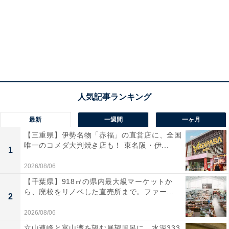
最新
一週間
一ヶ月
【三重県】伊勢名物「赤福」の直営店に、全国
唯一のコメダ大判焼き店も！ 東名阪・伊...
1
2026/08/06
【千葉県】918㎡の県内最大級マーケットか
ら、廃校をリノベした直売所まで。ファー...
2
2026/08/06
立山連峰と富山湾を望む展望風呂に、水深333