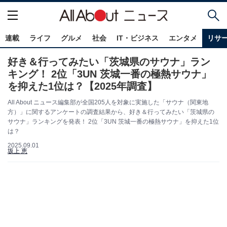
連載
ライフ
グルメ
社会
IT・ビジネス
エンタメ
リサ
好き＆行ってみたい「茨城県のサウナ」ラン
キング！ 2位「3UN 茨城一番の極熱サウナ」
を抑えた1位は？【2025年調査】
All About ニュース編集部が全国205人を対象に実施した「サウナ（関東地
方）」に関するアンケートの調査結果から、好き＆行ってみたい「茨城県の
サウナ」ランキングを発表！ 2位「3UN 茨城一番の極熱サウナ」を抑えた1位
は？
2025.09.01
坂上 恵