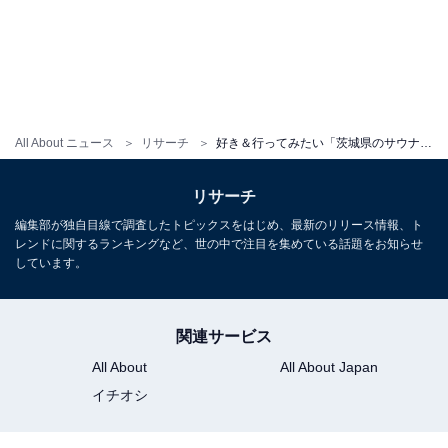
All About ニュース
リサーチ
好き＆行ってみたい「茨城県のサウナ」ランキング！ 2位「3UN 茨城一番の極熱サウナ」を抑えた1位は？【2025年調査】
リサーチ
編集部が独自目線で調査したトピックスをはじめ、最新のリリース情報、ト
レンドに関するランキングなど、世の中で注目を集めている話題をお知らせ
しています。
関連サービス
All About
All About Japan
イチオシ