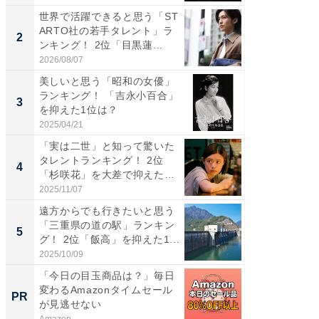
世界で活躍できると思う「ST
「パフ
ARTO社の若手タレント」ラ
思うST
2
2
ンキング！ 2位「目黒蓮...
ンキング
2026/08/07
2026/08/0
美しいと思う「昭和の女優」
ギャップ
ランキング！ 「吉永小百合」
RTO社
3
3
を抑えた1位は？
キング！
2025/04/21
2026/08/0
「実は二世」と知って驚いた
癒し系だ
タレントランキング！ 2位
の30代
4
4
「杉咲花」を大差で抑えた1
グ！ 2
位...
2025/11/07
2026/08/0
遠方からでも行きたいと思う
「ファン
「三重県の道の駅」ランキン
ARTO
5
5
グ！ 2位「飯高」を抑えた1...
グ！ 2
2025/10/09
2026/08/0
「今日の目玉商品は？」毎日
「え、
変わるAmazonタイムセール
の？」8
PR
PR
が見逃せない
場！Ama
Amazon
Amazon