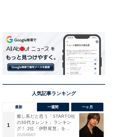
最新
一週間
一ヶ月
癒し系だと思う「STARTO社
癒し系だ
の30代タレント」ランキン
の若手
1
1
グ！ 2位「伊野尾慧」を...
グ！ 2
2026/08/07
2026/08/0