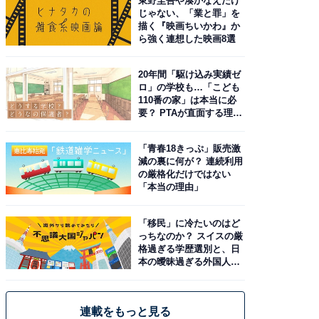
東野圭吾や湊かなえだけ
じゃない、「業と罪」を
描く『映画ちいかわ』か
ら強く連想した映画8選
20年間「駆け込み実績ゼ
ロ」の学校も…「こども
110番の家」は本当に必
要？ PTAが直面する理想
と現実
「青春18きっぷ」販売激
減の裏に何が？ 連続利用
の厳格化だけではない
「本当の理由」
「移民」に冷たいのはど
っちなのか？ スイスの厳
格過ぎる学歴選別と、日
本の曖昧過ぎる外国人政
策
連載をもっと見る