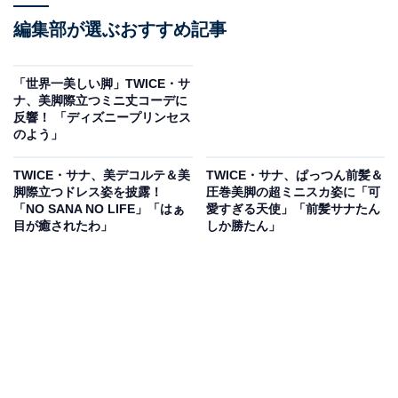
編集部が選ぶおすすめ記事
「世界一美しい脚」TWICE・サ
ナ、美脚際立つミニ丈コーデに
反響！ 「ディズニープリンセス
のよう」
TWICE・サナ、美デコルテ＆美
TWICE・サナ、ぱっつん前髪＆
脚際立つドレス姿を披露！
圧巻美脚の超ミニスカ姿に「可
「NO SANA NO LIFE」「はぁ
愛すぎる天使」「前髪サナたん
目が癒されたわ」
しか勝たん」