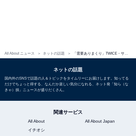
All About ニュース
ネットの話題
「需要ありまくり」TWICE・サナ、貴重なパジャマ姿！ ツインテールヘアの自撮りショットに「アニメのよう」
ネットの話題
国内外のSNSで話題の人＆トピックをタイムリーにお届けします。知ってる
だけでちょっと得する、なんだか楽しい気分になれる、ネット発「知ら（な
きゃ）損」ニュースが盛りだくさん。
関連サービス
All About
All About Japan
イチオシ