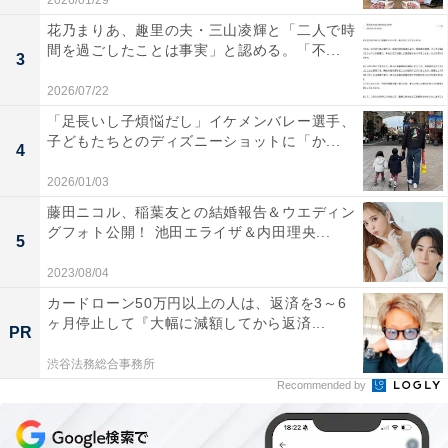
2026/01/29
花乃まりあ、趣里の夫・三山凌輝と「二人で時
間を過ごしたことは事実」と認める。「不...
3
2026/07/22
「足長いし子煩悩だし」イケメンバレー選手、
子どもたちとのディズニーショットに「か...
4
2026/01/03
藤田ニコル、稲葉友との結婚報告＆ウエディン
グフォト公開！ 池田エライザ＆内田理央...
5
2023/08/04
カードローン50万円以上の人は、返済を3～6
ヶ月停止して『大幅に減額してから返済...
PR
渋谷法務総合事務所
Recommended by