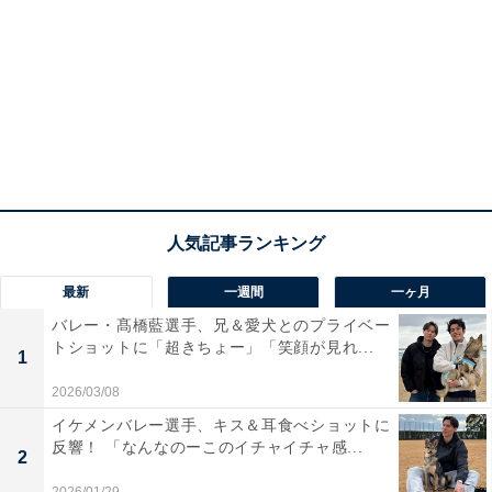
最新
一週間
一ヶ月
バレー・髙橋藍選手、兄＆愛犬とのプライベー
トショットに「超きちょー」「笑顔が見れ...
1
2026/03/08
イケメンバレー選手、キス＆耳食べショットに
反響！ 「なんなのーこのイチャイチャ感...
2