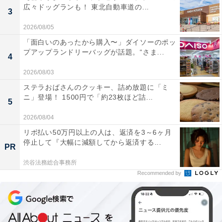
広々ドッグランも！ 東北自動車道の...
3
2026/08/05
「面白いのあったから購入〜」ダイソーのポッ
プアップランドリーバッグが話題。“さま...
4
2026/08/03
ステラおばさんのクッキー、詰め放題に「ミ
ニ」登場！ 1500円で「約23枚ほど詰...
5
2026/08/04
リボ払い50万円以上の人は、返済を3～6ヶ月
停止して『大幅に減額してから返済する...
PR
渋谷法務総合事務所
Recommended by