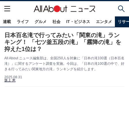
連載
ライフ
グルメ
社会
IT・ビジネス
エンタメ
リサ
日本百名滝で行ってみたい「関東の滝」ラン
キング！ 「七ツ釜五段の滝」「霧降の滝」を
抑えた1位は？
All About ニュース編集部は、全国250人を対象に「日本の滝100選（日本百名
滝）」に関するアンケート調査を実施。今回は、「日本の滝100選の中で、好
き＆行ってみたい関東地方の滝」ランキングを紹介します。
2025.08.31
坂上 恵