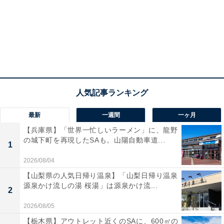
最新
一週間
一ヶ月
【兵庫県】「世界一忙しいラーメン」に、龍野
の城下町を再現したSAも。山陽自動車道...
1
2026/08/04
【山梨県の人気日帰り温泉】「山梨日帰り温泉
源泉かけ流しの湯 桜湯」は源泉かけ流...
2
2026/08/05
【栃木県】アウトレット近くのSAに、600㎡の