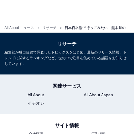
All About ニュース
リサーチ
日本百名湯で行ってみたい「熊本県の温泉」ランキング！ 2位「地獄温泉（熊本県）」を抑えた1位は？【2025年調査】
リサーチ
編集部が独自目線で調査したトピックスをはじめ、最新のリリース情報、ト
レンドに関するランキングなど、世の中で注目を集めている話題をお知らせ
しています。
関連サービス
All About
All About Japan
イチオシ
サイト情報
会社概要
広告掲載