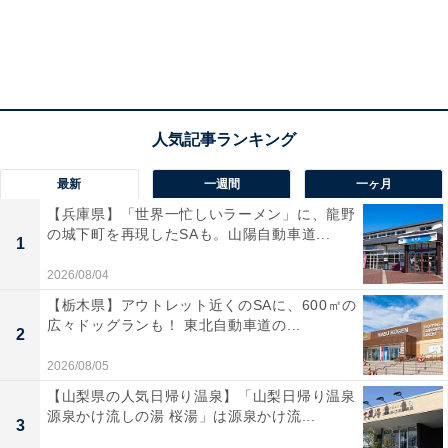
最新
一週間
一ヶ月
【兵庫県】「世界一忙しいラーメン」に、龍野
の城下町を再現したSAも。山陽自動車道...
1
2026/08/04
【栃木県】アウトレット近くのSAに、600㎡の
広々ドッグランも！ 東北自動車道の...
2
2026/08/05
【山梨県の人気日帰り温泉】「山梨日帰り温泉
源泉かけ流しの湯 桜湯」は源泉かけ流...
3