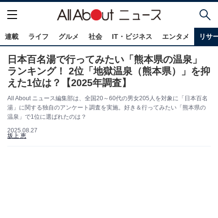
連載
ライフ
グルメ
社会
IT・ビジネス
エンタメ
リサ
日本百名湯で行ってみたい「熊本県の温泉」
ランキング！ 2位「地獄温泉（熊本県）」を抑
えた1位は？【2025年調査】
All About ニュース編集部は、全国20～60代の男女205人を対象に「日本百名
湯」に関する独自のアンケート調査を実施。好き＆行ってみたい「熊本県の
温泉」で1位に選ばれたのは？
2025.08.27
坂上 恵