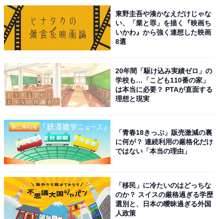
3位までの全ランキング結果を見
次ページ
東野圭吾や湊かなえだけじゃな
る
い、「業と罪」を描く『映画ち
いかわ』から強く連想した映画
8選
20年間「駆け込み実績ゼロ」の
学校も…「こども110番の家」
は本当に必要？ PTAが直面する
理想と現実
「青春18きっぷ」販売激減の裏
に何が？ 連続利用の厳格化だけ
ではない「本当の理由」
「移民」に冷たいのはどっちな
のか？ スイスの厳格過ぎる学歴
選別と、日本の曖昧過ぎる外国
こちらもおすすめ
人政策
名湯百選で行ってみたい「中国地方の温泉」ラ