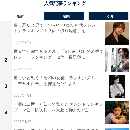
1位：道後温泉（愛媛県）／159票
最新
一週間
一ヶ月
癒し系だと思う「STARTO社の30代タレン
愛媛県松山市にある「道後温泉」は、『日本書記』にも
ト」ランキング！ 2位「伊野尾慧」を...
1
登場する国内最古といわれる温泉で、兵庫県の「有馬温
2026/08/07
泉」、和歌山県の「白浜温泉」と並んで「日本三古湯」
世界で活躍できると思う「STARTO社の若手タ
の1つに数えられます。滑らかなアルカリ性単純泉の泉
レント」ランキング！ 2位「目黒蓮...
2
質の温泉は、古くから湯治場としても利用され、聖徳太
2026/08/07
子や夏目漱石、正岡子規など多くの文人墨客が訪れてい
美しいと思う「昭和の女優」ランキング！
ます。道後温泉のシンボル「道後温泉本館」や商店街
「吉永小百合」を抑えた1位は？
3
「道後ハイカラ通り」を中心に、レトロモダンな温泉街
が広がります。
2025/04/21
「実は二世」と知って驚いたタレントランキン
グ！ 2位「杉咲花」を大差で抑えた1位...
回答者からは、「何度も足を運んでいて、行くたびに楽
4
しいと感じる温泉地だから」（40代女性／香川県）、
2025/11/07
「レトロな建築美と湯情緒が豊か」（40代女性／愛知