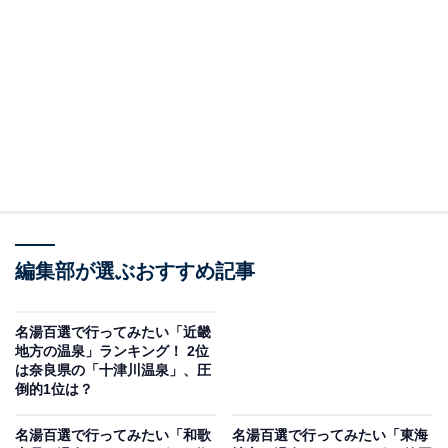
＞3位までの全ランキング結果を見る
2位：湯ノ浦温泉（愛媛県）／36票
愛媛県今治市の「湯ノ浦温泉」。ラドンを含む低張性の
弱アルカリ性冷鉱泉は、疲労回復や神経痛などに効果が
あると言われ、公営の宿泊施設やクアハウス、日帰り入
浴施設などが立ち並ぶ四国初の国民保養温泉地に指定さ
れています。周辺には、地元の特産品を購入できる道の
駅「今治湯ノ浦温泉」や瀬戸内海が望める「桜井総合公
編集部が選ぶおすすめ記事
園」など、家族連れで楽しめるスポットも充実していま
す。
名湯百選で行ってみたい「近畿
地方の温泉」ランキング！ 2位
は奈良県の「十津川温泉」、圧
回答者からは、「家族で行った時に温泉ゆっくり入れま
倒的1位は？
した」（30代女性／佐賀県）、「知人が良いところだと
名湯百選で行ってみたい「和歌
名湯百選で行ってみたい「東海
言っていたので」（20代女性／岩手県）、「身体の治療