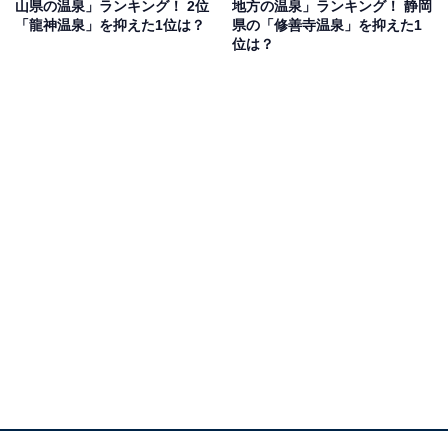
山県の温泉」ランキング！ 2位
地方の温泉」ランキング！ 静岡
に良い薬効高い良質な温泉があると聞いています」（50
「龍神温泉」を抑えた1位は？
県の「修善寺温泉」を抑えた1
代回答しない／大阪府）、「国民保養温泉地に指定され
位は？
ていて、ラドンやフッ素を含むお湯は神経痛や動脈硬化
に効果があると言われています」（60代男性／兵庫県）
などの声がありました。