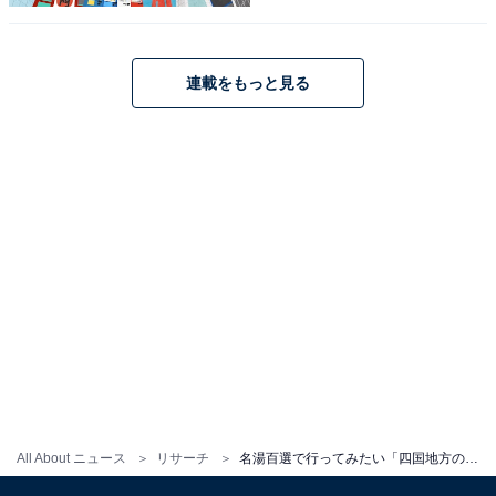
ンキング！ 「三朝温泉」「奥津温泉」を抑えた
1位は？
連載をもっと見る
1
2
All About ニュース
リサーチ
名湯百選で行ってみたい「四国地方の温泉」ランキング！ 愛媛県の「湯ノ浦温泉」を抑えた圧倒的1位は？