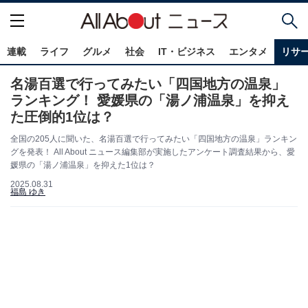
連載
ライフ
グルメ
社会
IT・ビジネス
エンタメ
リサ
名湯百選で行ってみたい「四国地方の温泉」
ランキング！ 愛媛県の「湯ノ浦温泉」を抑え
た圧倒的1位は？
全国の205人に聞いた、名湯百選で行ってみたい「四国地方の温泉」ランキン
グを発表！ All About ニュース編集部が実施したアンケート調査結果から、愛
媛県の「湯ノ浦温泉」を抑えた1位は？
2025.08.31
福島 ゆき