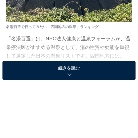
名湯百選で行ってみたい「四国地方の温泉」ランキング
「名湯百選」は、NPO法人健康と温泉フォーラムが、温
泉療法医がすすめる温泉として、湯の性質や効能を重視
して選定した日本の温泉リストです。四国地方には、
山々や渓谷、太平洋など、雄大な自然の景観を楽しめる
続きを読む
温泉地が点在し、人気を博しています。
All About ニュース編集部では、2025年8月20〜21日の期
間、全国10〜60代の男女205人を対象に、「名湯百選」
に関するアンケートを実施しました。その中から、行っ
てみたい「四国地方の温泉」ランキングの結果をご紹介
します。