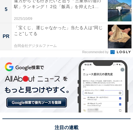
遠方からでも行きたいと思う「三重県の道の
県）、「おじいちゃんと家族旅行に行ったときに訪れた
駅」ランキング！ 2位「飯高」を抑えた1...
5
思い出のある温泉だから。蛇口からオレンジジュースが
2025/10/09
でる旅館があり楽しかったから」（20代女性／大阪
「宝くじ、運じゃなかった」当たる人は“同じ
府）、「実際に行ったことがあり宿も温泉もとても満足
こと”してる
PR
したため」（30代女性／北海道）などのコメントが寄せ
合同会社デジタルファーム
られました。
Recommended by
※回答者からのコメントは原文ママです
この記事の筆者：福島 ゆき プロフィール
アニメや漫画のレビュー、エンタメトピックスなどを中
心に、オールジャンルで執筆中のライター。時々、店舗
取材などのリポート記事も担当。All AboutおよびAll
About ニュースでのライター歴は6年。
注目の連載