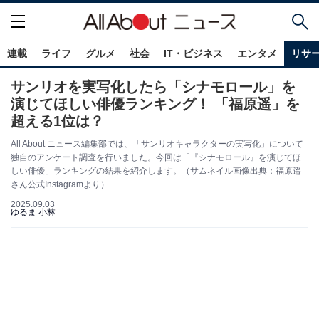
連載
ライフ
グルメ
社会
IT・ビジネス
エンタメ
リサ
サンリオを実写化したら「シナモロール」を
演じてほしい俳優ランキング！ 「福原遥」を
超える1位は？
All About ニュース編集部では、「サンリオキャラクターの実写化」について
独自のアンケート調査を行いました。今回は「『シナモロール』を演じてほ
しい俳優」ランキングの結果を紹介します。（サムネイル画像出典：福原遥
さん公式Instagramより）
2025.09.03
ゆるま 小林