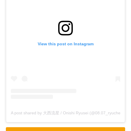
View this post on Instagram
A post shared by 大西流星 / Onishi Ryusei (@08.07_ryuche)