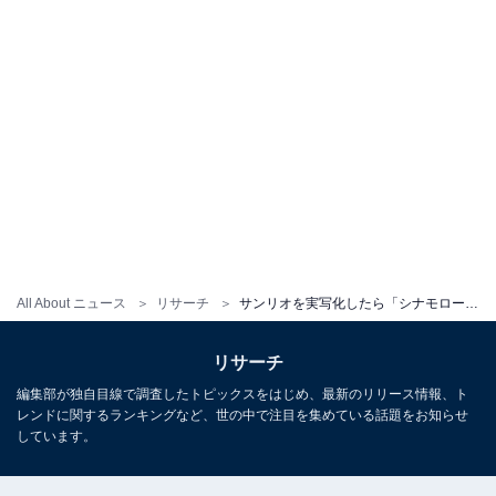
All About ニュース
リサーチ
サンリオを実写化したら「シナモロール」を演じてほしい俳優ランキング！ 「福原遥」を超える1位は？
リサーチ
編集部が独自目線で調査したトピックスをはじめ、最新のリリース情報、ト
レンドに関するランキングなど、世の中で注目を集めている話題をお知らせ
しています。