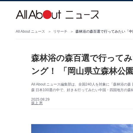
All About ニュース
リサーチ
森林浴の森百選で行ってみたい「中
森林浴の森百選で行ってみ
ング！ 「岡山県立森林公
All About ニュース編集部は、全国240人を対象に「森林
森 日本100選の中で、好き＆行ってみたい中国・四国地方の
2025.08.29
坂上 恵