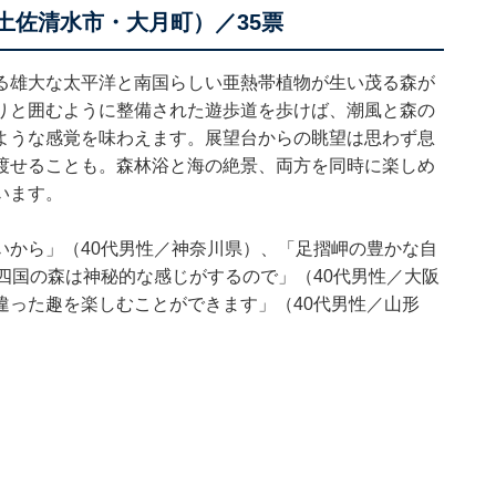
土佐清水市・大月町）／35票
る雄大な太平洋と南国らしい亜熱帯植物が生い茂る森が
りと囲むように整備された遊歩道を歩けば、潮風と森の
ような感覚を味わえます。展望台からの眺望は思わず息
渡せることも。森林浴と海の絶景、両方を同時に楽しめ
います。
いから」（40代男性／神奈川県）、「足摺岬の豊かな自
四国の森は神秘的な感じがするので」（40代男性／大阪
違った趣を楽しむことができます」（40代男性／山形