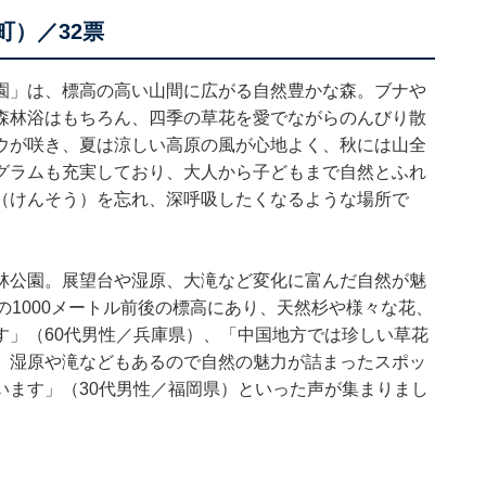
町）／32票
園」は、標高の高い山間に広がる自然豊かな森。ブナや
森林浴はもちろん、四季の草花を愛でながらのんびり散
ウが咲き、夏は涼しい高原の風が心地よく、秋には山全
グラムも充実しており、大人から子どもまで自然とふれ
（けんそう）を忘れ、深呼吸したくなるような場所で
林公園。展望台や湿原、大滝など変化に富んだ自然が魅
の1000メートル前後の標高にあり、天然杉や様々な花、
す」（60代男性／兵庫県）、「中国地方では珍しい草花
。湿原や滝などもあるので自然の魅力が詰まったスポッ
います」（30代男性／福岡県）といった声が集まりまし