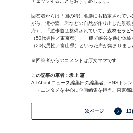
チェックすることをおすすめします。
回答者からは「国の特別名勝にも指定されてい
がら、滝や淵、岩などの自然が作り出した景観
府）、「遊歩道は整備されていて、森林セラピ
（50代男性／東京都）、「船で峡谷を進む体
（30代男性／富山県）といった声が集まりまし
※回答者からのコメントは原文ママです
この記事の筆者：坂上 恵
All About ニュース編集部の編集者。SNS
ー・エンタメを中心に企画編集を担当。東京都
次ページ
1