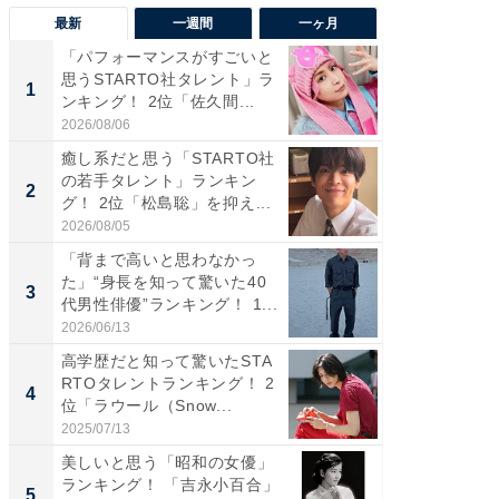
最新
一週間
一ヶ月
「パフォーマンスがすごいと
「癒し系
思うSTARTO社タレント」ラ
タレント
1
1
ンキング！ 2位「佐久間...
「井ノ原
2026/08/06
2026/08/0
癒し系だと思う「STARTO社
癒し系だ
の若手タレント」ランキン
の若手
2
2
グ！ 2位「松島聡」を抑え...
グ！ 2
2026/08/05
2026/08/0
「背まで高いと思わなかっ
ギャップ
た」“身長を知って驚いた40
RTO社
3
3
代男性俳優”ランキング！ 1...
キング！
2026/06/13
2026/08/0
高学歴だと知って驚いたSTA
「世界で
RTOタレントランキング！ 2
ARTO
4
4
位「ラウール（Snow...
グ！ 2
2025/07/13
2026/08/0
美しいと思う「昭和の女優」
身長を知
ランキング！ 「吉永小百合」
性俳優」
5
5