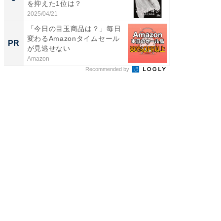
を抑えた1位は？
「鈴木
倒...
2025/04/21
2026/08/0
「今日の目玉商品は？」毎日
全国の
変わるAmazonタイムセール
付きの
PR
PR
が見逃せない
Amazon
COCO VIL
Recommended by