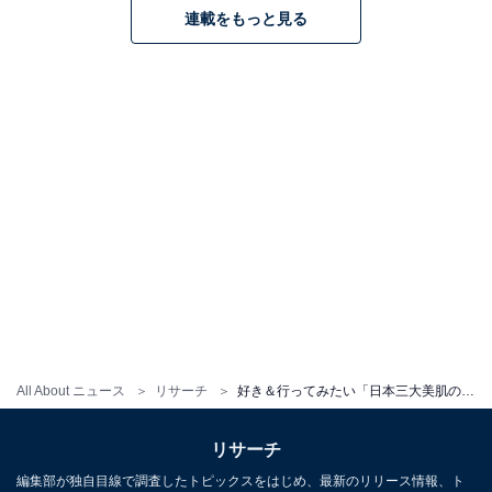
連載をもっと見る
All About ニュース
リサーチ
好き＆行ってみたい「日本三大美肌の湯」ランキング！ 2位「喜連川温泉」、1位は？【2025年調査】
リサーチ
編集部が独自目線で調査したトピックスをはじめ、最新のリリース情報、ト