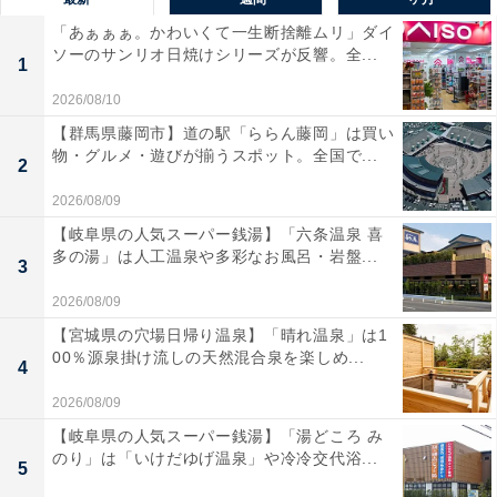
「あぁぁぁ。かわいくて一生断捨離ムリ」ダイ
ソーのサンリオ日焼けシリーズが反響。全...
1
2026/08/10
【群馬県藤岡市】道の駅「ららん藤岡」は買い
物・グルメ・遊びが揃うスポット。全国で...
2
2026/08/09
【岐阜県の人気スーパー銭湯】「六条温泉 喜
多の湯」は人工温泉や多彩なお風呂・岩盤...
3
2026/08/09
【宮城県の穴場日帰り温泉】「晴れ温泉」は1
00％源泉掛け流しの天然混合泉を楽しめ...
4
2026/08/09
【岐阜県の人気スーパー銭湯】「湯どころ み
のり」は「いけだゆげ温泉」や冷冷交代浴...
5