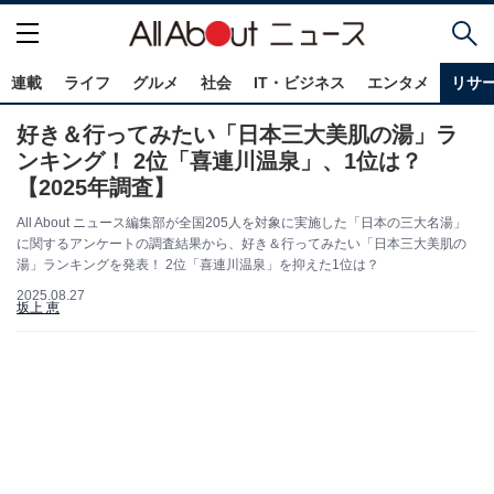
連載
ライフ
グルメ
社会
IT・ビジネス
エンタメ
リサ
好き＆行ってみたい「日本三大美肌の湯」ラ
ンキング！ 2位「喜連川温泉」、1位は？
【2025年調査】
All About ニュース編集部が全国205人を対象に実施した「日本の三大名湯」
に関するアンケートの調査結果から、好き＆行ってみたい「日本三大美肌の
湯」ランキングを発表！ 2位「喜連川温泉」を抑えた1位は？
2025.08.27
坂上 恵