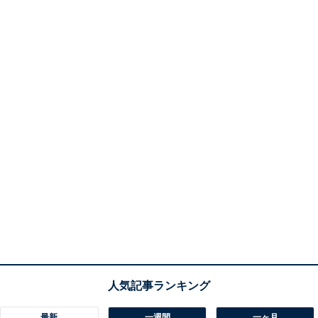
最新
一週間
一ヶ月