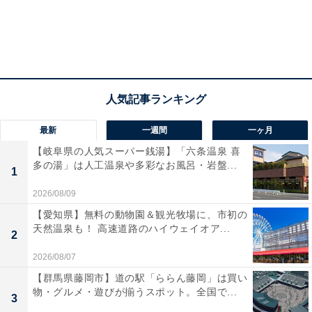
最新
一週間
一ヶ月
【岐阜県の人気スーパー銭湯】「六条温泉 喜
多の湯」は人工温泉や多彩なお風呂・岩盤...
1
2026/08/09
【愛知県】無料の動物園＆観光牧場に、市初の
天然温泉も！ 高速道路のハイウェイオア...
2
2026/08/07
【群馬県藤岡市】道の駅「ららん藤岡」は買い
物・グルメ・遊びが揃うスポット。全国で...
3