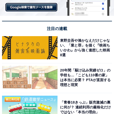
注目の連載
東野圭吾や湊かなえだけじゃな
い、「業と罪」を描く『映画ち
いかわ』から強く連想した映画
8選
20年間「駆け込み実績ゼロ」の
学校も…「こども110番の家」
は本当に必要？ PTAが直面する
理想と現実
「青春18きっぷ」販売激減の裏
に何が？ 連続利用の厳格化だけ
ではない「本当の理由」