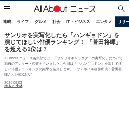
連載
ライフ
グルメ
社会
IT・ビジネス
エンタメ
リサ
サンリオを実写化したら「ハンギョドン」を
演じてほしい俳優ランキング！ 「菅田将暉」
を超える1位は？
All About ニュース編集部では、「サンリオキャラクターの実写化」について
独自のアンケート調査を行いました。今回は「『ハンギョドン』を演じてほ
しい俳優」ランキングの結果を紹介します。（サムネイル画像出典：菅田将
暉さん公式Xより）
2025.09.03
ゆるま 小林