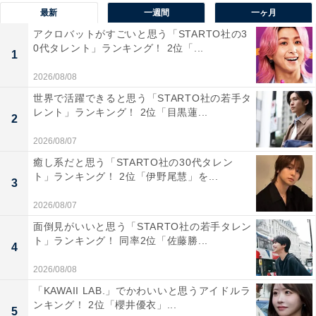
最新
一週間
一ヶ月
テンのような景観が楽しめ、夏でも清涼な空気に包まれ
アクロバットがすごいと思う「STARTO社の3
るスポットです。避暑や森林浴、川遊びにも適し、多く
0代タレント」ランキング！ 2位「...
1
の人々に親しまれています。
2026/08/08
回答者からは「雄滝の裏側に回り込める珍しい構造だか
世界で活躍できると思う「STARTO社の若手タ
レント」ランキング！ 2位「目黒蓮...
ら」（40代男性／千葉県）、「滝の裏側が半洞窟になっ
2
ているのを見てみたいと思った」（20代女性／埼玉
2026/08/07
県）、「中国地方に数ある滝の中でも随一の名瀑であ
癒し系だと思う「STARTO社の30代タレン
り、『日本の滝百選』にも認定。周辺は県立自然公園に
ト」ランキング！ 2位「伊野尾慧」を...
3
指定され、樹齢約400年の杉木立、天然記念物のオオサ
2026/08/07
ンショウウオなど、手つかずの豊かな自然が広がってい
面倒見がいいと思う「STARTO社の若手タレン
るから」（40代男性／神奈川県）、「全体が囲まれたよ
ト」ランキング！ 同率2位「佐藤勝...
4
うなまるでゼルダにありそうな滝であり、滝の裏からも
2026/08/08
見れる、いろいろな顔を持つ滝だから」（10代男性／岡
「KAWAII LAB.」でかわいいと思うアイドルラ
山県）といった声が集まりました。
ンキング！ 2位「櫻井優衣」...
5