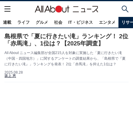
連載
ライフ
グルメ
社会
IT・ビジネス
エンタメ
リサ
島根県で「夏に行きたい滝」ランキング！ 2位
「赤馬滝」、1位は？【2025年調査】
All About ニュース編集部が全国215人を対象に実施した「夏に行きたい滝
（中国・四国地方）」に関するアンケートの調査結果から、「島根県で『夏
に行きたい滝』」ランキングを発表！ 2位「赤馬滝」を抑えた1位は？
2025.08.28
坂上 恵