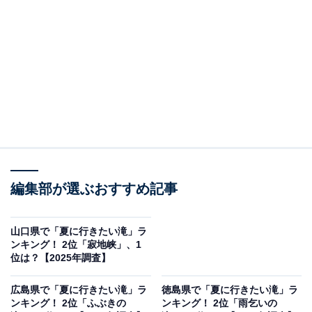
を誇る美しい滝です。勢いよく流れ落ちる水が岩肌を打
ち、周囲の緑と調和する景観が魅力。県道55号線近くか
ら整備された遊歩道を歩けば数分で到着でき、森林浴を
楽しめる散策スポットとして夏を中心に多くの人々に親
しまれています。
回答者からは「赤い岩肌を滑るように流れ落ちる珍しい
滝だから」（30代女性／北海道）、「赤牛の伝説が気に
なったから」（50代女性／新潟県）、「赤い橋を渡って
編集部が選ぶおすすめ記事
からあるみたいなのでいってみたい」（30代女性／茨城
県）、「滝壺のすぐ近くまで接近できるため、水しぶき
と風が心地よく、夏の暑さを忘れさせてくれるから」
山口県で「夏に行きたい滝」ラ
ンキング！ 2位「寂地峡」、1
（50代男性／東京都）といった声が集まりました。
位は？【2025年調査】
広島県で「夏に行きたい滝」ラ
徳島県で「夏に行きたい滝」ラ
ンキング！ 2位「ふぶきの
ンキング！ 2位「雨乞いの