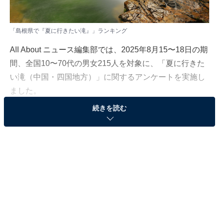
「島根県で『夏に行きたい滝』」ランキング
All About ニュース編集部では、2025年8月15〜18日の期
間、全国10〜70代の男女215人を対象に、「夏に行きた
い滝（中国・四国地方）」に関するアンケートを実施し
ました。
続きを読む
その中から、「島根県で『夏に行きたい滝』ランキン
グ」の結果をご紹介します。
＞5位までの全ランキング結果を見る
2位：赤馬滝／42票
邑南町の赤馬滝（あかばたき）は、落差約18m・幅約5m