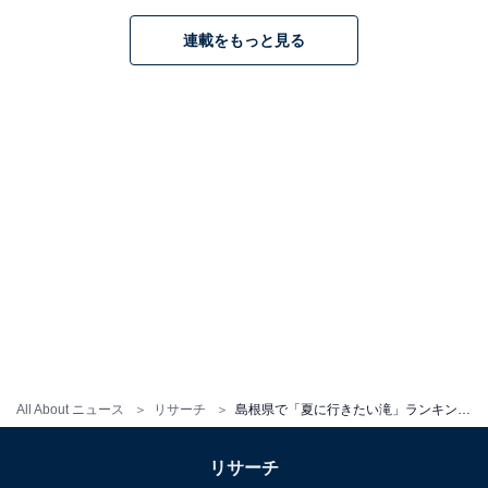
連載をもっと見る
1
2
All About ニュース
リサーチ
島根県で「夏に行きたい滝」ランキング！ 2位「赤馬滝」、1位は？【2025年調査】
リサーチ