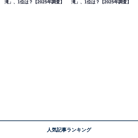
滝」、1位は？【2025年調査】
滝」、1位は？【2025年調査】
1位：龍頭が滝／102票
島根県雲南市の龍頭が滝（りゅうずがたき）は、中国地
方随一ともいわれる名瀑かつ「日本の滝百選」に選ばれ
た滝です。雄滝（落差約40m）と雌滝（約30m）からな
り、雄滝は裏側に洞窟があり滝の裏から眺めることがで
きるので「裏見の滝」として知られています。水のカー