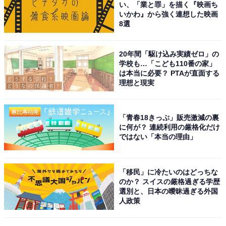
い、「業と罪」を描く『映画ち
いかわ』から強く連想した映画
8選
20年間「駆け込み実績ゼロ」の
学校も…「こども110番の家」
は本当に必要？ PTAが直面する
理想と現実
「青春18きっぷ」販売激減の裏
に何が？ 連続利用の厳格化だけ
ではない「本当の理由」
こちらもおすすめ
岡山県で「夏に行きたい滝」ランキング！ 2位
「トヤの夫婦滝」、1位は？【2025年調査】
「移民」に冷たいのはどっちな
のか？ スイスの厳格過ぎる学歴
選別と、日本の曖昧過ぎる外国
人政策