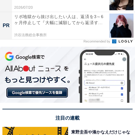
2026/07/20
※回答者からのコメントは原文ママです
リボ地獄から抜け出したい人は、返済を3～6
ヶ月停止して『大幅に減額してから返済す...
PR
この記事の筆者：坂上 恵
渋谷法務総合事務所
All About ニュースの編集者。オールアバウトに入社後、
Recommended by
SNSトレンドにフォーカスした記事執筆やSEOライティ
ングの経験を経て、のちにAll About ニュースチームのメ
ンバーに参入。現在は旅行・カルチャー・エンタメなど
を中心に企画編集を担当。東京都出身。居酒屋巡りとス
ポーツ観戦が生きがい。
次ページ
5位までのランキング結果を見る
注目の連載
東野圭吾や湊かなえだけじゃな