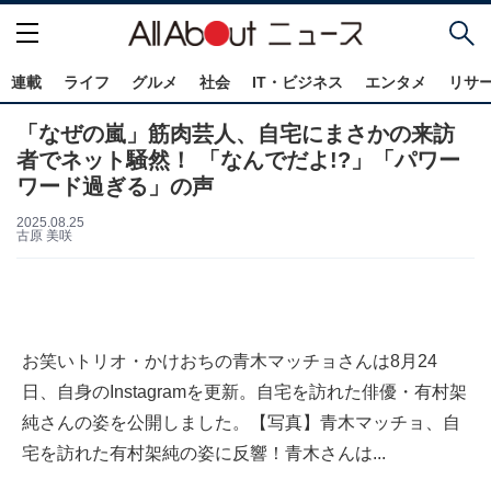
連載
ライフ
グルメ
社会
IT・ビジネス
エンタメ
リサ
「なぜの嵐」筋肉芸人、自宅にまさかの来訪
者でネット騒然！ 「なんでだよ!?」「パワー
ワード過ぎる」の声
2025.08.25
古原 美咲
お笑いトリオ・かけおちの青木マッチョさんは8月24
日、自身のInstagramを更新。自宅を訪れた俳優・有村架
純さんの姿を公開しました。【写真】青木マッチョ、自
宅を訪れた有村架純の姿に反響！青木さんは...