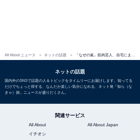
All About ニュース
ネットの話題
「なぜの嵐」筋肉芸人、自宅にまさかの来訪者でネット騒然！ 「なんでだよ!?」「パワーワード過ぎる」の声
ネットの話題
国内外のSNSで話題の人＆トピックをタイムリーにお届けします。知ってる
だけでちょっと得する、なんだか楽しい気分になれる、ネット発「知ら（な
きゃ）損」ニュースが盛りだくさん。
関連サービス
All About
All About Japan
イチオシ