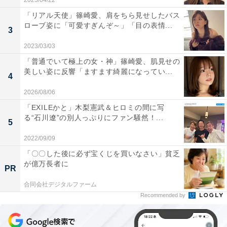
2025/04/22
「リアル天使」篠崎愛、肩をちら見せしたバス
ローブ姿に「可愛すぎんぞ～」「目の表情...
3
2023/03/03
「普通でいて極上の女・神」篠崎愛、肌見せの
美しい姿に反響「ますます綺麗になってい...
4
2026/08/06
「EXILEかと」木梨憲武＆ヒロミの間に写
る“石川遼”の別人っぷりにファン騒然！...
5
2022/09/09
「〇〇した後に必ず宝くじを買いなさい」貧乏
が億万長者に
PR
合同会社デジタルファーム
Recommended by