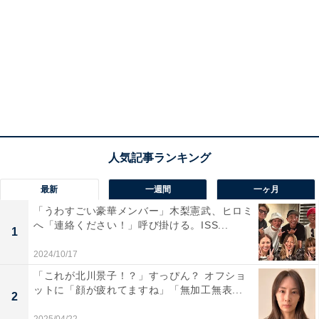
最新
一週間
一ヶ月
「うわすごい豪華メンバー」木梨憲武、ヒロミ
へ「連絡ください！」呼び掛ける。ISS...
1
2024/10/17
「これが北川景子！？」すっぴん？ オフショ
ットに「顔が疲れてますね」「無加工無表...
2