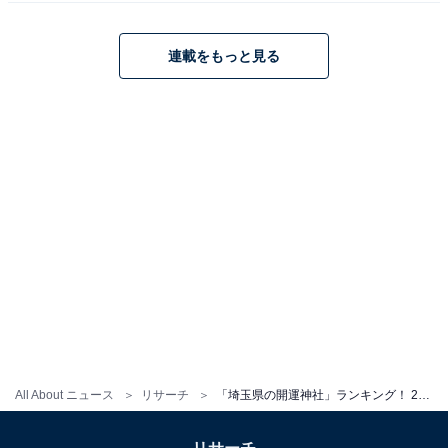
連載をもっと見る
All About ニュース
リサーチ
「埼玉県の開運神社」ランキング！ 2位「三峯神社」、1位は？【2025年調査】