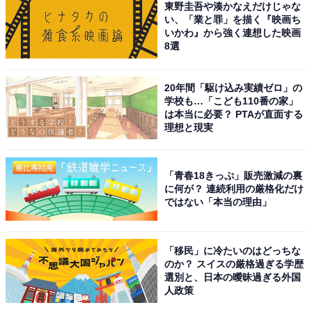
東野圭吾や湊かなえだけじゃな
い、「業と罪」を描く『映画ち
いかわ』から強く連想した映画
8選
20年間「駆け込み実績ゼロ」の
学校も…「こども110番の家」
こちらもおすすめ
は本当に必要？ PTAが直面する
理想と現実
「東京都の開運神社」ランキング！ 2位「東京
大神宮」、1位は？【2025年調査】
「青春18きっぷ」販売激減の裏
に何が？ 連続利用の厳格化だけ
ではない「本当の理由」
「移民」に冷たいのはどっちな
のか？ スイスの厳格過ぎる学歴
1
2
選別と、日本の曖昧過ぎる外国
人政策