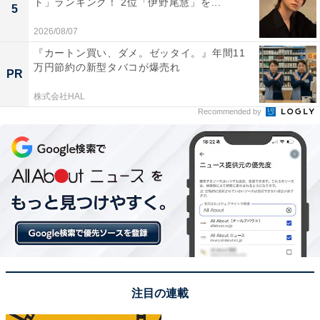
ト」ランキング！ 2位「伊野尾慧」を...
5
SNSトレンドにフォーカスした記事執筆やSEOライティ
2026/08/07
ングの経験を経て、のちにAll About ニュースチームのメ
『カートン買い、ダメ。ゼッタイ。』年間11
ンバーに参入。現在は旅行・カルチャー・エンタメなど
万円節約の新型タバコが爆売れ
PR
を中心に企画編集を担当。東京都出身。居酒屋巡りとス
ポーツ観戦が生きがい。
株式会社HAL
Recommended by
次ページ
6位までのランキング結果を見る
注目の連載