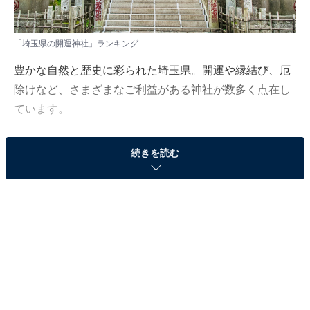
「埼玉県の開運神社」ランキング
豊かな自然と歴史に彩られた埼玉県。開運や縁結び、厄
除けなど、さまざまなご利益がある神社が数多く点在し
ています。
All About ニュース編集部では、2025年8月19日、全国
続きを読む
10〜60代の男女250人を対象に、「関東地方の開運神
社」に関するアンケートを実施しました。
その中から、「埼玉県の開運神社」ランキングの結果を
ご紹介します。
＞6位までの全ランキング結果を見る