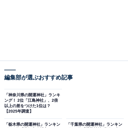
2位：三峯神社（秩父市）／65票
標高1100mの山中にある「三峯神社」は、関東でも屈指
のパワースポットとして知られています。山深い境内は
清らかな空気に包まれ、訪れるだけで心が整うような不
思議な感覚を覚える人も少なくありません。三ツ鳥居や
重厚な社殿は迫力があり、高台からは秩父の山々を望む
こともできます。
編集部が選ぶおすすめ記事
回答者からは「白い御守りもお受けしたいですし、気の
パワーが圧倒的と聞いたので行ってみたい」（30代女性
／埼玉県）、「自然の力を大きく感じられそうで憧れて
「神奈川県の開運神社」ランキ
ング！ 2位「江島神社」、2倍
います」（60代女性／静岡県）、「1番好きです。パワ
以上の差をつけた1位は？
ーがとてもあり、強くなれます」（30代女性／埼玉県）
【2025年調査】
といった声が集まりました。
「栃木県の開運神社」ランキン
「千葉県の開運神社」ランキン