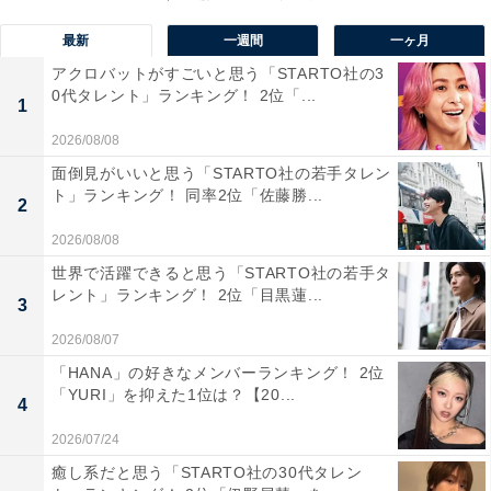
地元の人々はもちろん関東各地から多くの参拝者が訪れ
最新
一週間
一ヶ月
ます。緑豊かな参道を歩けば、静けさと厳かな雰囲気に
アクロバットがすごいと思う「STARTO社の3
包まれ、心が洗われるような感覚を味わえるのも魅力で
0代タレント」ランキング！ 2位「...
1
す。
2026/08/08
面倒見がいいと思う「STARTO社の若手タレン
回答者からは「縁結びの神様から良縁へと導かれたいで
ト」ランキング！ 同率2位「佐藤勝...
2
す」（50代男性／北海道）、「縁結びで有名で、風鈴の
季節は特に幻想的な雰囲気が魅力的だから」（30代女性
2026/08/08
／東京都）、「氷川神社の総本山なので、運気が上がり
世界で活躍できると思う「STARTO社の若手タ
レント」ランキング！ 2位「目黒蓮...
そう」（30代女性／東京都）といった声が集まりまし
3
た。
2026/08/07
「HANA」の好きなメンバーランキング！ 2位
※回答者からのコメントは原文ママです
「YURI」を抑えた1位は？【20...
4
2026/07/24
この記事の筆者：坂上 恵
癒し系だと思う「STARTO社の30代タレン
All About ニュースの編集者。オールアバウトに入社後、