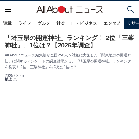
連載
ライフ
グルメ
社会
IT・ビジネス
エンタメ
リサ
「埼玉県の開運神社」ランキング！ 2位「三峯
神社」、1位は？【2025年調査】
All About ニュース編集部が全国250人を対象に実施した「関東地方の開運神
社」に関するアンケートの調査結果から、「埼玉県の開運神社」ランキング
を発表！ 2位「三峯神社」を抑えた1位は？
2025.08.25
坂上 恵