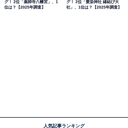
グ！ 2位「薬師寺八幡宮」、1
グ！ 2位「愛染神社 縁結び大
位は？【2025年調査】
社」、1位は？【2025年調査】
1位：氷川神社（さいたま市大宮区）／83票
「氷川神社」は、全国に約280社を数える氷川神社の総
本社で、古くから人々の信仰を集めてきた名社です。開
運や商売繁盛、縁結びなど幅広いご利益があるとされ、