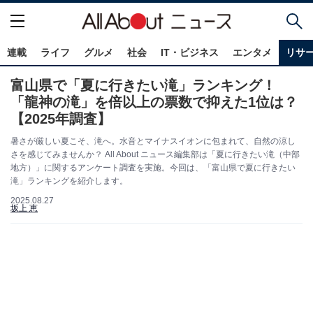
連載
ライフ
グルメ
社会
IT・ビジネス
エンタメ
リサ
富山県で「夏に行きたい滝」ランキング！
「龍神の滝」を倍以上の票数で抑えた1位は？
【2025年調査】
暑さが厳しい夏こそ、滝へ。水音とマイナスイオンに包まれて、自然の涼し
さを感じてみませんか？ All About ニュース編集部は「夏に行きたい滝（中部
地方）」に関するアンケート調査を実施。今回は、「富山県で夏に行きたい
滝」ランキングを紹介します。
2025.08.27
坂上 恵