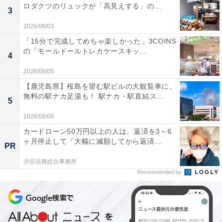
ロダクツのリュックが「高見えする」の...
3
2026/08/03
「15分で完成してめちゃ楽しかった」3COINS
の「モールドールトレカケースキッ...
4
2026/08/05
【鹿児島県】桜島を望む駅ビルの大観覧車に、
無料の駅ナカ足湯も！ 駅ナカ・駅直結ス...
5
2026/08/08
カードローン50万円以上の人は、返済を3～6
ヶ月停止して『大幅に減額してから返済...
PR
渋谷法務総合事務所
Recommended by