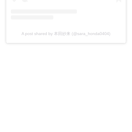
A post shared by 本田紗来 (@sara_honda0404)