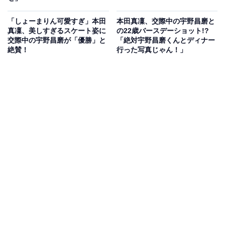
「しょーまりん可愛すぎ」本田
本田真凜、交際中の宇野昌磨と
真凜、美しすぎるスケート姿に
の22歳バースデーショット!?
交際中の宇野昌磨が「優勝」と
「絶対宇野昌磨くんとディナー
絶賛！
行った写真じゃん！」