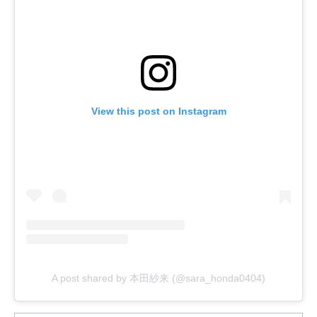
View this post on Instagram
A post shared by 本田紗来 (@sara_honda0404)