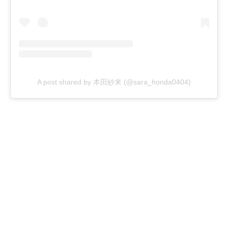
A post shared by 本田紗来 (@sara_honda0404)