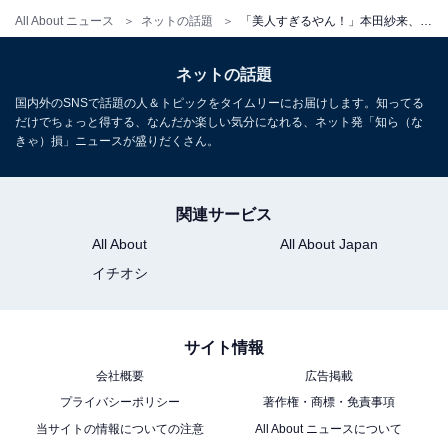
All About ニュース
ネットの話題
「美人すぎるやん！」本田紗来、“大好きなお姉ちゃん”との誕生日ショット公開「どんだけ可愛い姉妹」
ネットの話題
国内外のSNSで話題の人＆トピックをタイムリーにお届けします。知ってる
だけでちょっと得する、なんだか楽しい気分になれる、ネット発「知ら（な
きゃ）損」ニュースが盛りだくさん。
関連サービス
All About
All About Japan
イチオシ
サイト情報
会社概要
広告掲載
プライバシーポリシー
著作権・商標・免責事項
当サイトの情報についての注意
All About ニュースについて