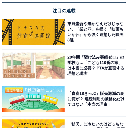
注目の連載
東野圭吾や湊かなえだけじゃな
い、「業と罪」を描く『映画ち
いかわ』から強く連想した映画
8選
20年間「駆け込み実績ゼロ」の
学校も…「こども110番の家」
は本当に必要？ PTAが直面する
理想と現実
「青春18きっぷ」販売激減の裏
に何が？ 連続利用の厳格化だけ
ではない「本当の理由」
「移民」に冷たいのはどっちな