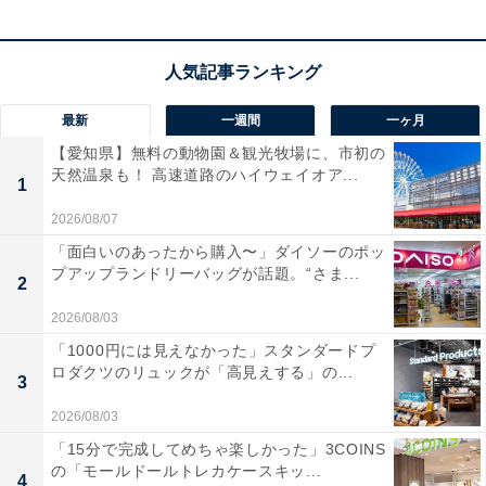
最新
一週間
一ヶ月
【愛知県】無料の動物園＆観光牧場に、市初の
天然温泉も！ 高速道路のハイウェイオア...
1
2026/08/07
「面白いのあったから購入〜」ダイソーのポッ
プアップランドリーバッグが話題。“さま...
2
2026/08/03
「1000円には見えなかった」スタンダードプ
ロダクツのリュックが「高見えする」の...
3
2026/08/03
「15分で完成してめちゃ楽しかった」3COINS
の「モールドールトレカケースキッ...
4