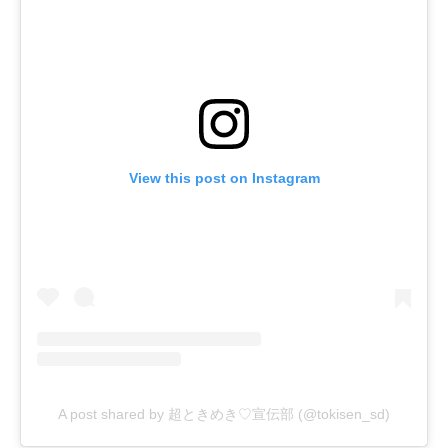
View this post on Instagram
A post shared by 超ときめき♡宣伝部 (@tokisen_sd)