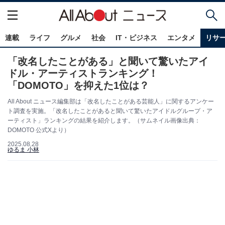
連載
ライフ
グルメ
社会
IT・ビジネス
エンタメ
リサ
「改名したことがある」と聞いて驚いたアイ
ドル・アーティストランキング！
「DOMOTO」を抑えた1位は？
All About ニュース編集部は「改名したことがある芸能人」に関するアンケー
ト調査を実施。「改名したことがあると聞いて驚いたアイドルグループ・ア
ーティスト」ランキングの結果を紹介します。（サムネイル画像出典：
DOMOTO 公式Xより）
2025.08.28
ゆるま 小林