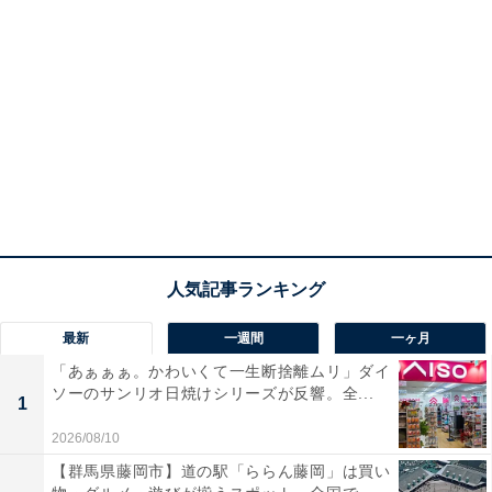
最新
一週間
一ヶ月
「あぁぁぁ。かわいくて一生断捨離ムリ」ダイ
ソーのサンリオ日焼けシリーズが反響。全...
1
2026/08/10
【群馬県藤岡市】道の駅「ららん藤岡」は買い