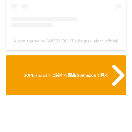
A post shared by SUPER EIGHT (@super_eight_official)
SUPER EIGHTに関する商品をAmazonで見る