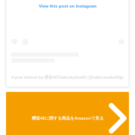
View this post on Instagram
A post shared by 櫻坂46/Sakurazaka46 (@sakurazaka46jp)
櫻坂46に関する商品をAmazonで見る