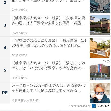
物・グルメ・遊びが揃うスポット。全国で...
2
2026/08/09
【岐阜県の人気スーパー銭湯】「六条温泉 喜
多の湯」は人工温泉や多彩なお風呂・岩盤...
3
2026/08/09
【宮城県の穴場日帰り温泉】「晴れ温泉」は1
00％源泉掛け流しの天然混合泉を楽しめ...
4
2026/08/09
【岐阜県の人気スーパー銭湯】「湯どころ み
のり」は「いけだゆげ温泉」や冷冷交代浴...
5
2026/08/09
カードローン50万円以上の人は、返済を3～6
ヶ月停止して『大幅に減額してから返済...
PR
渋谷法務総合事務所
Recommended by