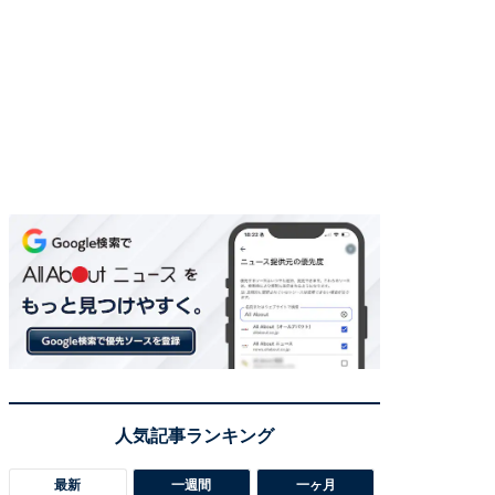
最新
一週間
一ヶ月