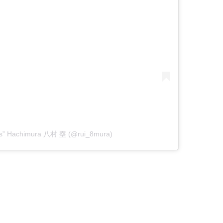
ouis” Hachimura 八村 塁 (@rui_8mura)