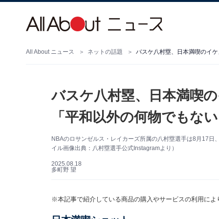
All About ニュース
ネットの話題
バスケ八村塁、日本満喫のイケ
バスケ八村塁、日本満喫の
「平和以外の何物でもない
NBAのロサンゼルス・レイカーズ所属の八村塁選手は8月17日、
イル画像出典：八村塁選手公式Instagramより）
2025.08.18
多町野 望
※本記事で紹介している商品の購入やサービスの利用によ