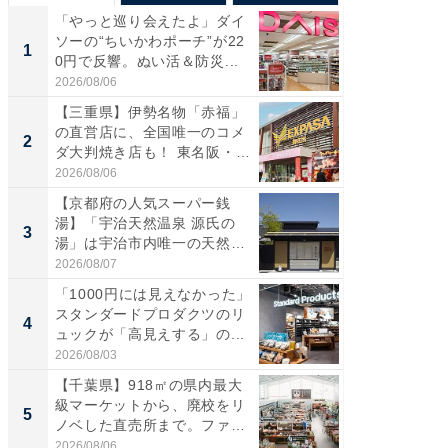
「やっと巡り会えたよ」ダイ
【兵庫
ソーの“ちいかわポーチ”が22
ーメン
1
1
0円で反響。ぬい活＆防災...
再現した
道...
2026/08/06
2026/08/0
【三重県】伊勢名物「赤福」
【三重
の直営店に、全国唯一のコメ
の直営
2
2
ダ大判焼き店も！ 東名阪・
ダ大判焼
伊...
伊...
2026/08/06
2026/08/0
【京都府の人気スーパー銭
【千葉県
湯】「宇治天然温泉 源氏の
級マー
3
3
湯」は宇治市内唯一の天然温
ノベし
泉と...
ー...
2026/08/07
2026/08/0
「1000円には見えなかった」
ステラ
スタンダードプロダクツのリ
詰め放題
4
4
ュックが「高見えする」の...
00円で「
2026/08/03
2026/08/0
【千葉県】918㎡の県内最大
立山連
級マーケットから、廃校をリ
風呂に、
5
5
ノベした直売所まで。ファ
層水風
ー...
帰...
2026/08/06
2026/08/0