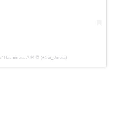
ouis” Hachimura 八村 塁 (@rui_8mura)