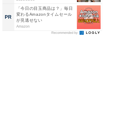
「今日の目玉商品は？」毎日
すべて
変わるAmazonタイムセール
るその
PR
PR
が見逃せない
Amazon
COCO VIL
Recommended by