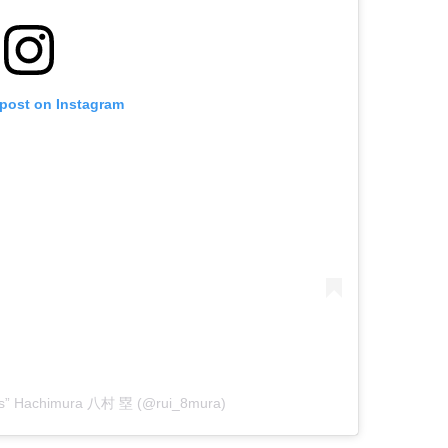
 post on Instagram
ouis” Hachimura 八村 塁 (@rui_8mura)