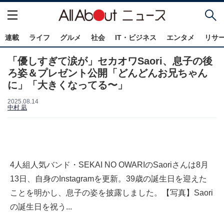
連載
ライフ
グルメ
社会
IT・ビジネス
エンタメ
リサ
「優しすぎて涙が」セカオワSaori、息子の後
ろ姿＆プレゼント公開「どんどんお兄ちゃん
に」「大きくなってる〜」
2025.08.14
中村 凪
4人組人気バンド・SEKAI NO OWARIのSaoriさんは8月
13日、自身のInstagramを更新。39歳の誕生日を迎えた
ことを明かし、息子の姿を披露しました。【写真】Saori
の誕生日を祝う...