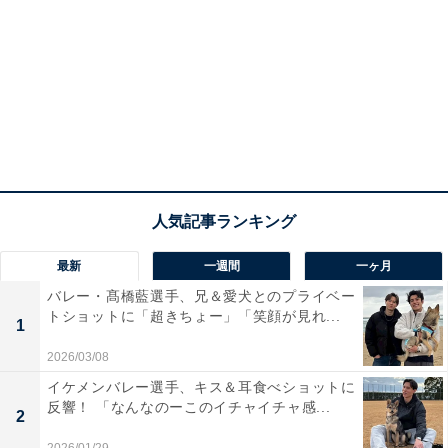
最新
一週間
一ヶ月
バレー・髙橋藍選手、兄＆愛犬とのプライベー
トショットに「超きちょー」「笑顔が見れ...
1
2026/03/08
イケメンバレー選手、キス＆耳食べショットに
反響！ 「なんなのーこのイチャイチャ感...
2