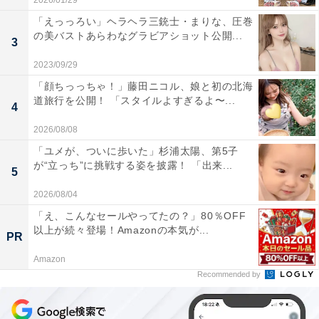
2026/01/29
「えっっろい」ヘラヘラ三銃士・まりな、圧巻
の美バストあらわなグラビアショット公開...
3
2023/09/29
「顔ちっっちゃ！」藤田ニコル、娘と初の北海
道旅行を公開！ 「スタイルよすぎるよ〜...
4
2026/08/08
「ユメが、ついに歩いた」杉浦太陽、第5子
が“立っち”に挑戦する姿を披露！ 「出来...
5
2026/08/04
「え、こんなセールやってたの？」80％OFF
以上が続々登場！Amazonの本気が...
PR
Amazon
Recommended by