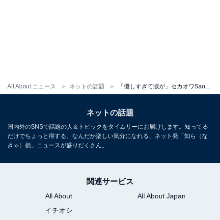
All About ニュース
ネットの話題
「優しすぎて涙が」セカオワSaori、息子の後ろ姿＆プレゼント公開「どんどんお兄ちゃんに」「大きくなってる〜」
ネットの話題
国内外のSNSで話題の人＆トピックをタイムリーにお届けします。知ってる
だけでちょっと得する、なんだか楽しい気分になれる、ネット発「知ら（な
きゃ）損」ニュースが盛りだくさん。
関連サービス
All About
All About Japan
イチオシ