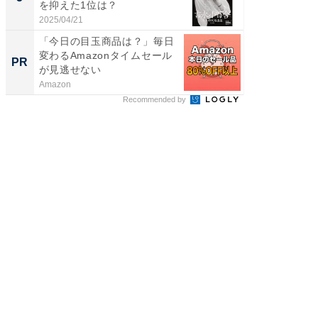
を抑えた1位は？
「鈴木
倒...
2025/04/21
2026/08/0
「今日の目玉商品は？」毎日
「え、
変わるAmazonタイムセール
の？」8
PR
PR
が見逃せない
場！Ama
Amazon
Amazon
Recommended by