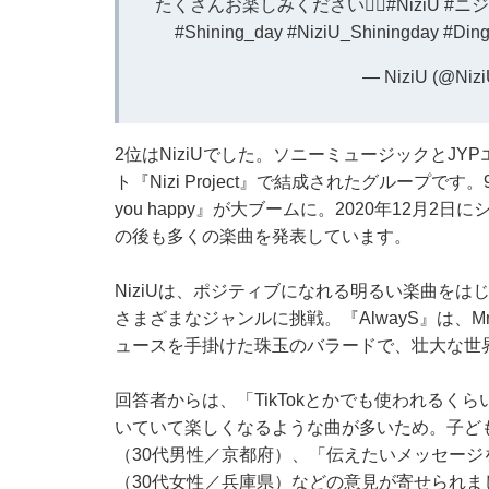
たくさんお楽しみください🧚‍♀️
#NiziU
#ニ
#Shining_day
#NiziU_Shiningday
#Din
— NiziU (@NiziU
2位はNiziUでした。ソニーミュージックとJ
ト『Nizi Project』で結成されたグループ
you happy』が大ブームに。2020年12月2日に
の後も多くの楽曲を発表しています。
NiziUは、ポジティブになれる明るい楽曲を
さまざまなジャンルに挑戦。『AlwayS』は、Mr
ュースを手掛けた珠玉のバラードで、壮大な世
回答者からは、「TikTokとかでも使われるく
いていて楽しくなるような曲が多いため。子ど
（30代男性／京都府）、「伝えたいメッセー
（30代女性／兵庫県）などの意見が寄せられま