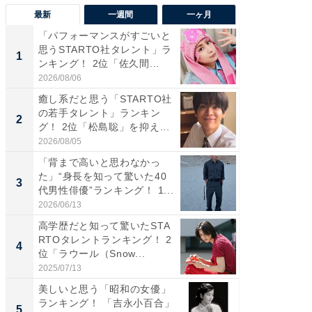
最新
一週間
一ヶ月
「パフォーマンスがすごいと
「癒し系
思うSTARTO社タレント」ラ
タレント
1
1
ンキング！ 2位「佐久間...
「井ノ原
2026/08/06
2026/08/0
癒し系だと思う「STARTO社
癒し系だ
の若手タレント」ランキン
の若手
2
2
グ！ 2位「松島聡」を抑え...
グ！ 2
2026/08/05
2026/08/0
「背まで高いと思わなかっ
ギャップ
た」“身長を知って驚いた40
RTO社
3
3
代男性俳優”ランキング！ 1...
キング！
2026/06/13
2026/08/0
高学歴だと知って驚いたSTA
「世界で
RTOタレントランキング！ 2
ARTO
4
4
位「ラウール（Snow...
グ！ 2
2025/07/13
2026/08/0
美しいと思う「昭和の女優」
身長を知
ランキング！ 「吉永小百合」
性俳優」
5
5