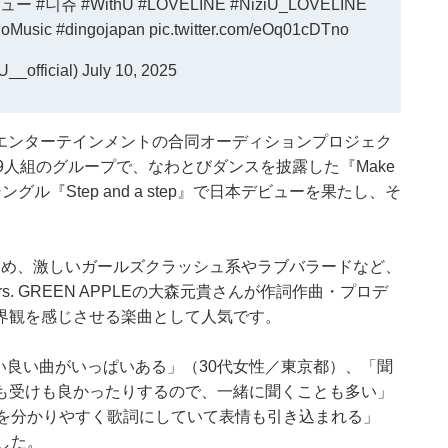
ジュー
#니쥬
#WithU
#LOVELINE
#NiziU_LOVELINE
goMusic
#dingojapan
pic.twitter.com/eOq01cDTno
__official)
July 10, 2025
YPエンターテインメントの合同オーディションプロジェク
です。9人組のグループで、なわとびダンスを披露した『Make
シングル『Step and a step』で日本デビューを果たし、そ
はじめ、激しいガールズクラッシュ系やラブバラードなど、
s. GREEN APPLEの大森元貴さんが作詞作曲・プロデ
界観を感じさせる楽曲として人気です。
らい良い曲がいっぱいある」（30代女性／東京都）、「聞
も受けも良かったりするので、一緒に聞くことも多い」
ジを分かりやすく歌詞にしていて表情も引き込まれる」
した。