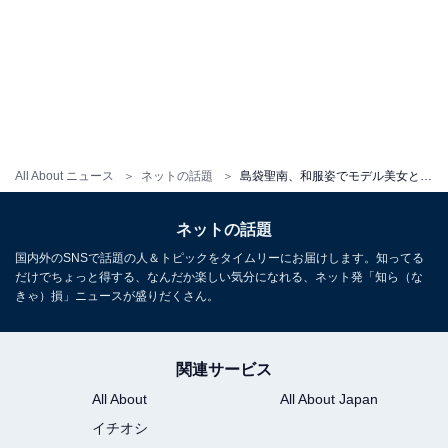
All About ニュース
ネットの話題
島袋聖南、和服姿でモデル美女とのツーショット公開「フィリピン旅行をご一緒してからの再会でした」
ネットの話題
国内外のSNSで話題の人＆トピックをタイムリーにお届けします。知ってる
だけでちょっと得する、なんだか楽しい気分になれる、ネット発「知ら（な
きゃ）損」ニュースが盛りだくさん。
関連サービス
All About
All About Japan
イチオシ