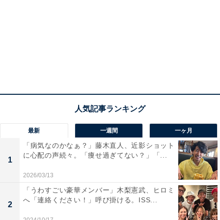
最新
一週間
一ヶ月
「病気なのかなぁ？」藤木直人、近影ショット
に心配の声続々。「痩せ過ぎてない？」「...
1
2026/03/13
「うわすごい豪華メンバー」木梨憲武、ヒロミ
へ「連絡ください！」呼び掛ける。ISS...
2