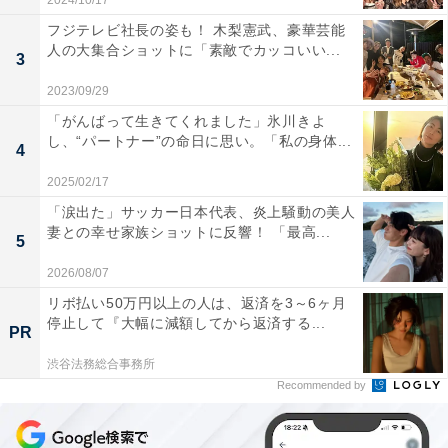
2024/10/17
フジテレビ社長の姿も！ 木梨憲武、豪華芸能
人の大集合ショットに「素敵でカッコいい...
3
2023/09/29
「がんばって生きてくれました」氷川きよ
し、“パートナー”の命日に思い。「私の身体...
4
2025/02/17
「涙出た」サッカー日本代表、炎上騒動の美人
妻との幸せ家族ショットに反響！ 「最高...
5
2026/08/07
リボ払い50万円以上の人は、返済を3～6ヶ月
停止して『大幅に減額してから返済する...
PR
渋谷法務総合事務所
Recommended by