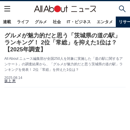
連載
ライフ
グルメ
社会
IT・ビジネス
エンタメ
リサ
グルメが魅力的だと思う「茨城県の道の駅」
ランキング！ 2位「常総」を抑えた1位は？
【2025年調査】
All About ニュース編集部が全国250人を対象に実施した「道の駅に関するア
ンケート」の調査結果から、「グルメが魅力的だと思う茨城県の道の駅」ラ
ンキングを発表！ 2位「常総」を抑えた1位は？
2025.08.14
坂上 恵