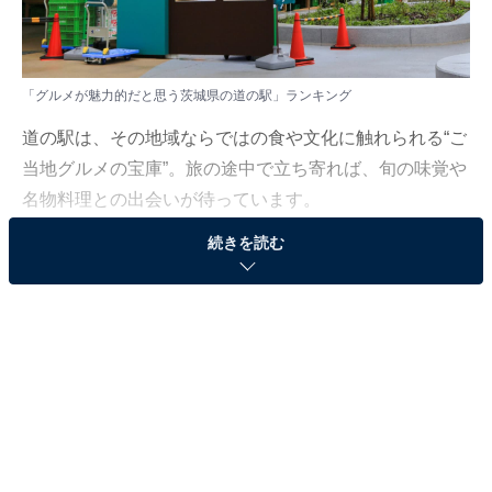
「グルメが魅力的だと思う茨城県の道の駅」ランキング
道の駅は、その地域ならではの食や文化に触れられる“ご
当地グルメの宝庫”。旅の途中で立ち寄れば、旬の味覚や
名物料理との出会いが待っています。
続きを読む
All About ニュース編集部では、2025年8月7〜8日の期
間、全国20〜60代の男女250人を対象に、道の駅に関す
るアンケートを実施しました。その中から、「グルメが
魅力的だと思う茨城県の道の駅」ランキングの結果をご
紹介します。
＞8位までの全ランキング結果を見る