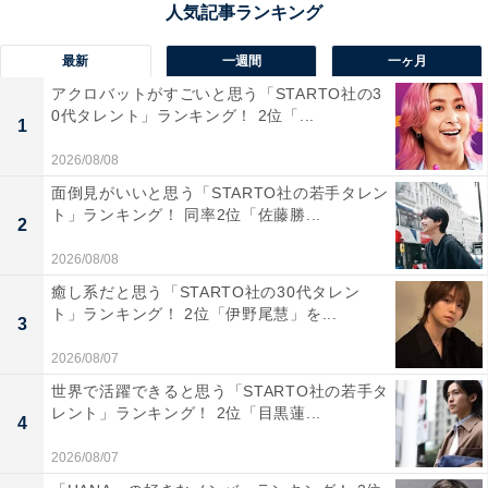
求めて多くの人が訪れる人気スポットです。地元漁港で
水揚げされた魚介をその場で味わえるほか、自分で選ん
最新
一週間
一ヶ月
だ食材を盛って楽しむ「味勝手丼」などユニークな食体
アクロバットがすごいと思う「STARTO社の3
験が魅力。市場の活気と潮の香りに包まれながら、茨城
0代タレント」ランキング！ 2位「...
1
ならではの海鮮グルメを堪能できる、食の宝庫です。
2026/08/08
面倒見がいいと思う「STARTO社の若手タレン
回答者からは「味勝手丼という好きな物を好きなだけ乗
ト」ランキング！ 同率2位「佐藤勝...
2
せて食べる海鮮丼が印象に残っています。新鮮な海鮮を
2026/08/08
ここまで贅沢に食べられる機会はそうそうないので、幸
癒し系だと思う「STARTO社の30代タレン
せでした！」（10代女性／京都府）、「常陸沖で獲れた
ト」ランキング！ 2位「伊野尾慧」を...
3
お魚を海鮮丼や海鮮御前にしてくれ、新鮮で身も厚いの
でいいです」（60代女性／長野県）、「海鮮グルメに特
2026/08/07
化していて、地元の漁港から直送された新鮮な魚介類を
世界で活躍できると思う「STARTO社の若手タ
レント」ランキング！ 2位「目黒蓮...
使った海の幸が堪能できます。内陸部では味わえない沿
4
岸部ならではの魅力があるからです」（50代女性／大阪
2026/08/07
府）といった声が集まりました。