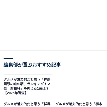
2位：常総（常総市）／34票
常総市にある「常総」は、地元農産物をふんだんに使っ
た料理やスイーツが楽しめる道の駅です。直売所では、
新鮮な野菜や果物、加工品が豊富に揃い、訪れる人を魅
了します。特に季節ごとの限定商品や地元ならではの総
菜は、食通もうならせる逸品。観光客だけでなく地元住
民からも高い支持を得ています。
回答者からは「日本最大級の空中いちご園でいちご狩り
編集部が選ぶおすすめ記事
を楽しめるから」（60代男性／千葉県）、「大きなメロ
ンパンがInstagramで話題になっていて、実際に見てみた
グルメが魅力的だと思う「神奈
川県の道の駅」ランキング！ 2
いと思ったから」（20代女性／山口県）、「地元農産物
位「箱根峠」を抑えた1位は？
や加工品の販売、飲食をはじめ、周辺施設と連携した多
【2025年調査】
彩なコンテンツの提供を通じてまちの魅力を発信してい
グルメが魅力的だと思う「群馬
グルメが魅力的だと思う「栃木
るから」（40代男性／神奈川県）といった声が集まりま