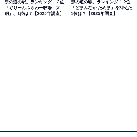
県の道の駅」ランキング！ 2位
県の道の駅」ランキング！ 2位
した。
「ぐりーんふらわー牧場・大
「どまんなか たぬま」を抑えた
胡」、1位は？【2025年調査】
1位は？【2025年調査】
1位：日立おさかなセンター（日立市）／79票
日立市の「日立おさかなセンター」は、新鮮な海の幸を