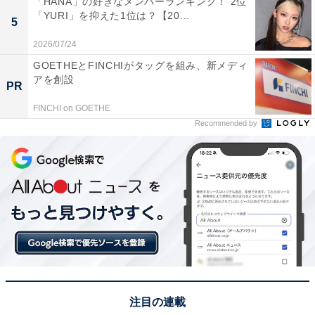
「HANA」の好きなメンバーランキング！ 2位
「YURI」を抑えた1位は？【20...
5
※回答者からのコメントは原文ママです
2026/07/24
GOETHEとFINCHIがタッグを組み、新メディ
アを創設
この記事の筆者：坂上 恵
PR
All About ニュースの編集者。オールアバウトに入社後、
FINCHI on GOETHE
SNSトレンドにフォーカスした記事執筆やSEOライティ
Recommended by
ングの経験を経て、のちにAll About ニュースチームのメ
ンバーに参入。現在は旅行・カルチャー・エンタメなど
を中心に企画編集を担当。東京都出身。居酒屋巡りとス
ポーツ観戦が生きがい。
次ページ
8位までのランキング結果を見る
注目の連載