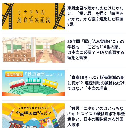
東野圭吾や湊かなえだけじゃな
い、「業と罪」を描く『映画ち
いかわ』から強く連想した映画
8選
20年間「駆け込み実績ゼロ」の
学校も…「こども110番の家」
は本当に必要？ PTAが直面する
理想と現実
「青春18きっぷ」販売激減の裏
に何が？ 連続利用の厳格化だけ
こちらもおすすめ
ではない「本当の理由」
グルメが魅力的だと思う「埼玉県の道の駅」ラ
ンキング！ 2位「アグリパークゆめすぎと」を
抑えた1位は？【2025年調査】
「移民」に冷たいのはどっちな
のか？ スイスの厳格過ぎる学歴
選別と、日本の曖昧過ぎる外国
人政策