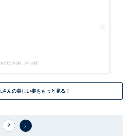
red by Kōki, (@koki)
ki,さんの美しい姿をもっと見る！
2