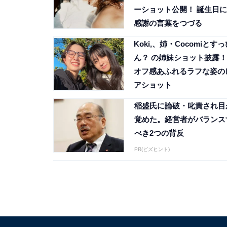
ーショット公開！ 誕生日に
感謝の言葉をつづる
Koki,、姉・Cocomiとす
ん？ の姉妹ショット披露！
オフ感あふれるラフな姿の
アショット
稲盛氏に論破・叱責され目
覚めた。経営者がバランス
べき2つの背反
PR(ビズヒント)