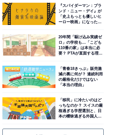
『スパイダーマン：ブラ
ンド・ニュー・デイ』が
「史上もっとも優しいヒ
ーロー映画」になった理
由。予習したい作品は？
20年間「駆け込み実績ゼ
ロ」の学校も…「こども
110番の家」は本当に必
要？ PTAが直面する理想
と現実
「青春18きっぷ」販売激
減の裏に何が？ 連続利用
の厳格化だけではない
「本当の理由」
「移民」に冷たいのはど
っちなのか？ スイスの厳
格過ぎる学歴選別と、日
本の曖昧過ぎる外国人政
策