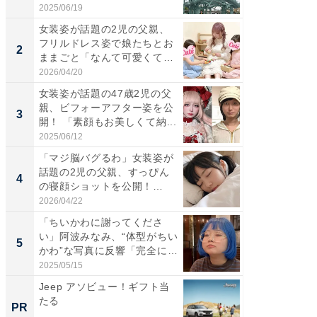
ち...
「カ...
2025/06/19
2026/08/0
女装姿が話題の2児の父親、
「女の
フリルドレス姿で娘たちとお
介、バ
2
2
ままごと「なんて可愛くて平
らのプレ
和...
愛...
2026/04/20
2026/08/0
女装姿が話題の47歳2児の父
「好感
親、ビフォーアフター姿を公
や、“マ
3
3
開！ 「素顔もお美しくて納...
画変更
財...
2025/06/12
2026/07/3
「マジ脳バグるわ」女装姿が
「脚が
話題の2児の父親、すっぴん
横川尚
4
4
の寝顔ショットを公開！
ムキな姿
「ど...
刃...
2026/04/22
2026/08/0
「ちいかわに謝ってくださ
「2人と
い」阿波みなみ、“体型がちい
團十郎
5
5
かわ”な写真に反響「完全に
「後ろ
一...
「...
2025/05/15
2026/08/0
Jeep アソビュー！ギフト当
FINCH
たる
クセッ
PR
PR