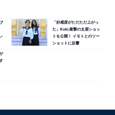
っぴ
「好感度がただただ上がっ
た」Koki,衝撃の太眉ショッ
レ
トを公開！ イモトとのツー
ショットに反響
が
す