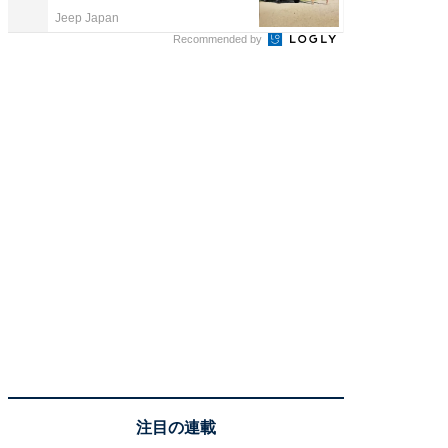
Jeep Japan
FINCHI o
Recommended by
注目の連載