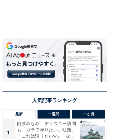
最新
一週間
一ヶ月
阿波みなみ、ディズニー訪問
「さす
も「ガチで帰りたい」吐露。
は」高
1
1
「これは帰りたいw」「なん
災地を