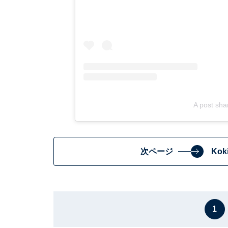
A post sha
次ページ
Ko
1