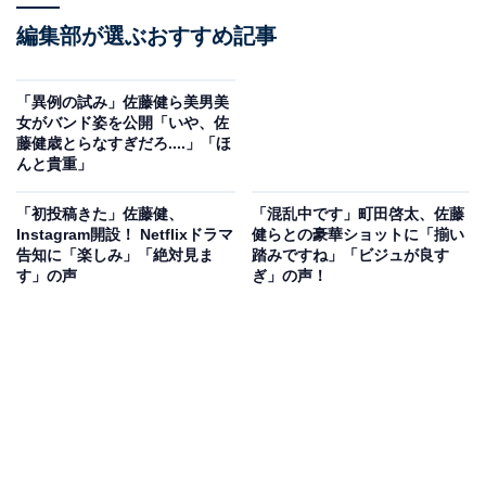
編集部が選ぶおすすめ記事
「異例の試み」佐藤健ら美男美
女がバンド姿を公開「いや、佐
藤健歳とらなすぎだろ....」「ほ
んと貴重」
「初投稿きた」佐藤健、
「混乱中です」町田啓太、佐藤
Instagram開設！ Netflixドラマ
健らとの豪華ショットに「揃い
告知に「楽しみ」「絶対見ま
踏みですね」「ビジュが良す
す」の声
ぎ」の声！