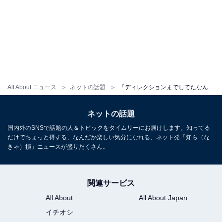
All About ニュース
ネットの話題
「ディレクションまでしてたなんて！」佐藤健、『グラスハート』の貴重な舞台裏公開！「鳥肌ものだった」
ネットの話題
国内外のSNSで話題の人＆トピックをタイムリーにお届けします。知ってる
だけでちょっと得する、なんだか楽しい気分になれる、ネット発「知ら（な
きゃ）損」ニュースが盛りだくさん。
関連サービス
All About
All About Japan
イチオシ