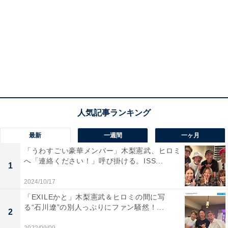
最新
一週間
一ヶ月
「うわすごい豪華メンバー」木梨憲武、ヒロミ
へ「連絡ください！」呼び掛ける。ISS...
1
2024/10/17
「EXILEかと」木梨憲武＆ヒロミの間に写
る“石川遼”の別人っぷりにファン騒然！...
2