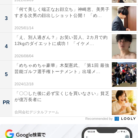
2022/09/09
「何て美しく端正なお顔立ち」神崎恵、美男子
すぎる次男の顔出しショット公開！ 「め...
3
2025/01/14
「え、別人過ぎん？」お笑い芸人、2カ月で約
12kgのダイエットに成功！ 「イケメ...
4
2026/08/04
「めちゃめちゃ豪華」木梨憲武、「第1回 最強
芸能ゴルフ選手権トーナメント」出場メ...
5
2024/12/18
「〇〇した後に必ず宝くじを買いなさい」貧乏
が億万長者に
PR
合同会社デジタルファーム
Recommended by