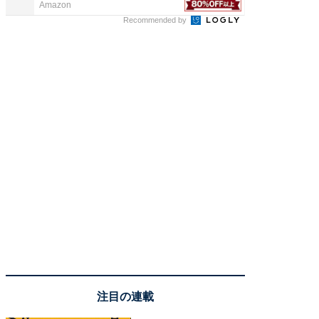
Amazon
COCO VIL
Recommended by
注目の連載