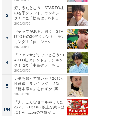
癒し系だと思う「STARTO社
癒し系だ
の若手タレント」ランキン
の若手
2
2
グ！ 2位「松島聡」を抑え...
グ！ 2
2026/08/05
2026/08/0
ギャップがあると思う「STA
ギャップ
RTO社の30代タレント」ラン
RTO社
3
3
キング！ 2位「ジェシ...
キング！
2026/08/06
2026/08/0
「ファンサがすごいと思うST
「世界で
ARTO社タレント」ランキン
ARTO
4
4
グ！ 2位「中島健人」を...
グ！ 2
2026/08/05
2026/08/0
身長を知って驚いた「20代女
身長を知
性俳優」ランキング！ 2位
性俳優」
5
5
「橋本環奈」をわずか1票
「鈴木
差...
倒...
2026/07/10
2026/08/0
「え、こんなセールやってた
シェア別荘
の？」80％OFF以上が続々登
wners
PR
PR
場！Amazonの本気が...