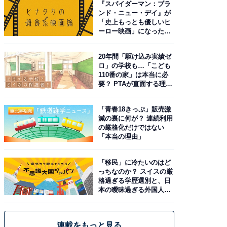
『スパイダーマン：ブラ
ンド・ニュー・デイ』が
「史上もっとも優しいヒ
ーロー映画」になった理
由。予習したい作品は？
20年間「駆け込み実績ゼ
ロ」の学校も…「こども
110番の家」は本当に必
要？ PTAが直面する理想
と現実
「青春18きっぷ」販売激
減の裏に何が？ 連続利用
の厳格化だけではない
「本当の理由」
「移民」に冷たいのはど
っちなのか？ スイスの厳
格過ぎる学歴選別と、日
本の曖昧過ぎる外国人政
策
連載をもっと見る