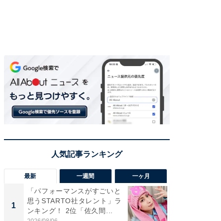
最新
一週間
一ヶ月
「パフォーマンスがすごいと
「癒し系
思うSTARTO社タレント」ラ
タレント
1
1
ンキング！ 2位「佐久間...
「井ノ原
2026/08/06
2026/08/0