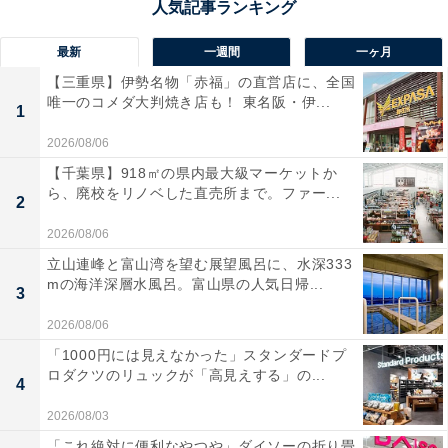
最新
一週間
一ヶ月
【三重県】伊勢名物「赤福」の直営店に、全国
唯一のコメダ大判焼き店も！ 東名阪・伊...
1
2026/08/06
【千葉県】918㎡の県内最大級マーケットか
ら、廃校をリノベした直売所まで。ファー...
2
2026/08/06
立山連峰と富山湾を望む展望風呂に、水深333
mの海洋深層水風呂。富山県の人気日帰...
3
2026/08/06
「1000円には見えなかった」スタンダードプ
ロダクツのリュックが「高見えする」の...
4
2026/08/03
「これ絶対に便利なやつや」ダイソーの折り畳