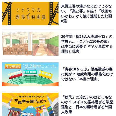
東野圭吾や湊かなえだけじゃな
い、「業と罪」を描く『映画ち
いかわ』から強く連想した映画
8選
20年間「駆け込み実績ゼロ」の
学校も…「こども110番の家」
は本当に必要？ PTAが直面する
理想と現実
「青春18きっぷ」販売激減の裏
に何が？ 連続利用の厳格化だけ
ではない「本当の理由」
「移民」に冷たいのはどっちな
のか？ スイスの厳格過ぎる学歴
選別と、日本の曖昧過ぎる外国
人政策