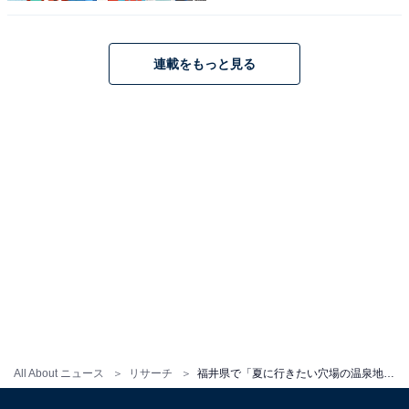
連載をもっと見る
All About ニュース
リサーチ
福井県で「夏に行きたい穴場の温泉地」ランキング！ 2位「三国温泉」、1位は？【2025年調査】