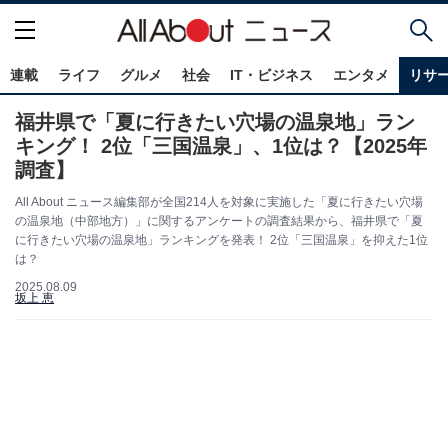
連載
ライフ
グルメ
社会
IT・ビジネス
エンタメ
リサ
福井県で「夏に行きたい穴場の温泉地」ラン
キング！ 2位「三国温泉」、1位は？【2025年
調査】
All About ニュース編集部が全国214人を対象に実施した「夏に行きたい穴場
の温泉地（中部地方）」に関するアンケートの調査結果から、福井県で「夏
に行きたい穴場の温泉地」ランキングを発表！ 2位「三国温泉」を抑えた1位
は？
2025.08.09
坂上 恵