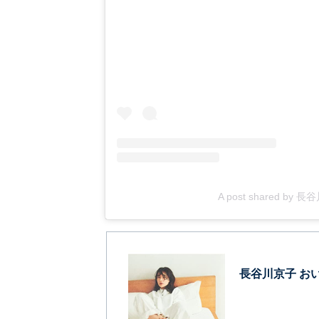
A post shared by 長
長谷川京子 お