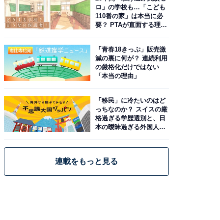
ロ」の学校も…「こども
110番の家」は本当に必
要？ PTAが直面する理想
と現実
「青春18きっぷ」販売激
減の裏に何が？ 連続利用
の厳格化だけではない
「本当の理由」
「移民」に冷たいのはど
っちなのか？ スイスの厳
格過ぎる学歴選別と、日
本の曖昧過ぎる外国人政
策
連載をもっと見る