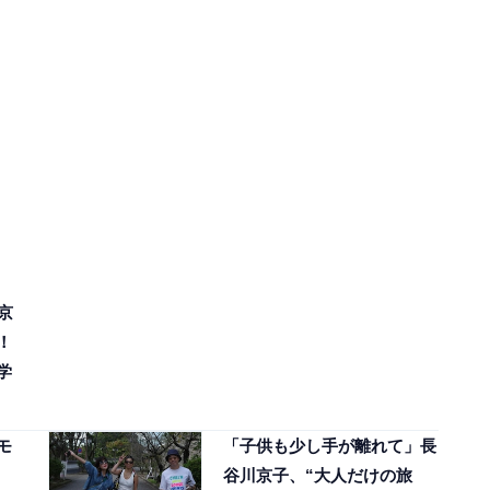
京
！
学
モ
「子供も少し手が離れて」長
谷川京子、“大人だけの旅