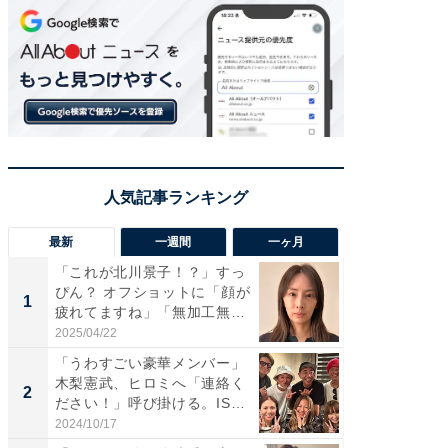
最新
一週間
一ヶ月
「これが北川景子！？」すっ
「さす
ぴん？ オフショットに「顔が
は」高
1
1
疲れてますね」「無加工無
災地を
表...
「カ...
2025/04/22
2026/08/0
「うわすごい豪華メンバー」
「女の
木梨憲武、ヒロミへ「連絡く
介、バ
2
2
ださい！」呼び掛ける。IS
らのプレ
S...
愛...
2024/10/17
2026/08/0