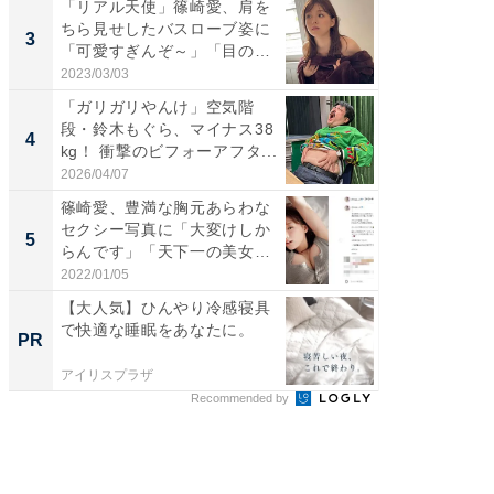
「リアル天使」篠崎愛、肩を
「脚が
ちら見せしたバスローブ姿に
横川尚
3
3
「可愛すぎんぞ～」「目の表
ムキな姿
情...
刃...
2023/03/03
2026/08/0
「ガリガリやんけ」空気階
「え、
段・鈴木もぐら、マイナス38
芸人、2
4
4
kg！ 衝撃のビフォーアフタ...
エットに
2026/04/07
2026/08/0
篠崎愛、豊満な胸元あらわな
「脳がバ
セクシー写真に「大変けしか
装姿が話
5
5
らんです」「天下一の美女で
のお父さ
す...
2022/01/05
2026/08/0
【大人気】ひんやり冷感寝具
【大人
で快適な睡眠をあなたに。
で快適
PR
PR
アイリスプラザ
アイリス
Recommended by