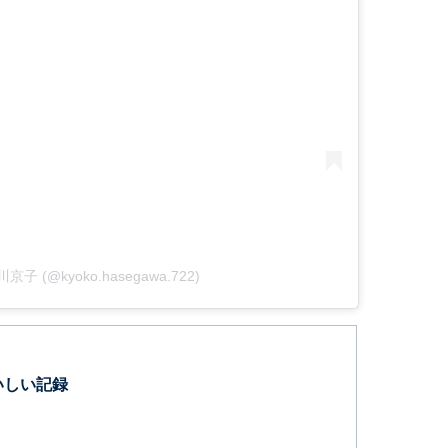
谷川京子 (@kyoko.hasegawa.722)
いしい記録