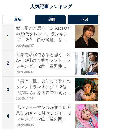
最新
一週間
一ヶ月
癒し系だと思う「STARTO社
癒し系だ
の30代タレント」ランキン
の若手
1
1
グ！ 2位「伊野尾慧」を...
グ！ 2
2026/08/07
2026/08/0
世界で活躍できると思う「ST
「パフ
ARTO社の若手タレント」ラ
思うST
2
2
ンキング！ 2位「目黒蓮...
ンキング
2026/08/07
2026/08/0
「実は二世」と知って驚いた
ギャップ
タレントランキング！ 2位
RTO社
3
3
「杉咲花」を大差で抑えた1
キング！
位...
2025/11/07
2026/08/0
「パフォーマンスがすごいと
癒し系だ
思うSTARTO社タレント」ラ
の30代
4
4
ンキング！ 2位「佐久間...
グ！ 2
2026/08/06
2026/08/0