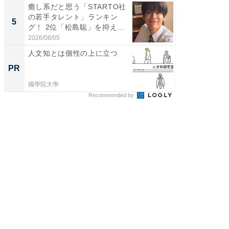
癒し系だと思う「STARTO社
「ファン
の若手タレント」ランキン
ARTO
5
5
グ！ 2位「松島聡」を抑え...
グ！ 2
2026/08/05
2026/08/0
人文知とは個性の上に立つ
100℃
な吸引
PR
PR
掃除機
國學院大學
Dreame
Recommended by