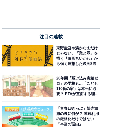
注目の連載
東野圭吾や湊かなえだけ
じゃない、「業と罪」を
描く『映画ちいかわ』か
ら強く連想した映画8選
20年間「駆け込み実績ゼ
ロ」の学校も…「こども
110番の家」は本当に必
要？ PTAが直面する理想
と現実
「青春18きっぷ」販売激
減の裏に何が？ 連続利用
の厳格化だけではない
「本当の理由」