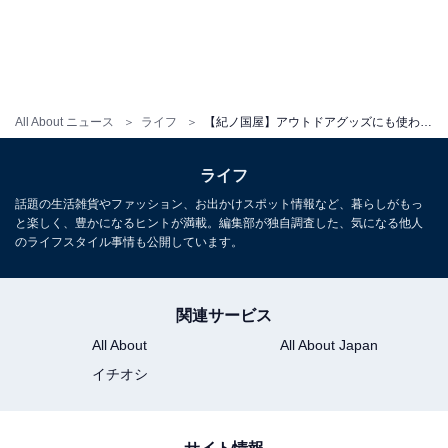
All About ニュース
ライフ
【紀ノ国屋】アウトドアグッズにも使われる素材でできた丈夫なバッグが新登場！ オンライン限定カラーも
ライフ
話題の生活雑貨やファッション、お出かけスポット情報など、暮らしがもっ
と楽しく、豊かになるヒントが満載。編集部が独自調査した、気になる他人
のライフスタイル事情も公開しています。
関連サービス
All About
All About Japan
イチオシ