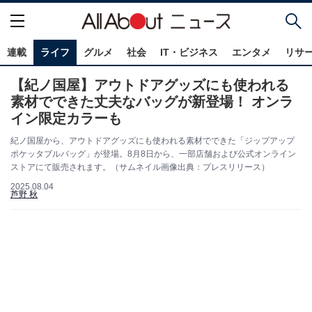
連載
ライフ
グルメ
社会
IT・ビジネス
エンタメ
リサ
【紀ノ国屋】アウトドアグッズにも使われる
素材でできた丈夫なバッグが新登場！ オンラ
イン限定カラーも
紀ノ国屋から、アウトドアグッズにも使われる素材でできた「ジップアップ
ポケッタブルバッグ」が登場。8月8日から、一部店舗および公式オンライン
ストアにて販売されます。（サムネイル画像出典：プレスリリース）
2025.08.04
芦野 秋