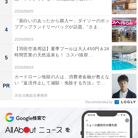
3
2026/08/05
「面白いのあったから購入〜」ダイソーのポッ
購入は店舗または公式オンラインストアで
プアップランドリーバッグが話題。“さま...
4
2026/08/03
「ジップアップポケッタブルバッグ」は、紀ノ国屋の一
【羽田空港周辺】夏季プールは大人450円＆24
部店舗と公式オンラインストアで販売されます。数量限
時間営業の天然温泉も！ コスパ抜群...
5
定のため、在庫がなくなり次第終了とのこと。人気のバ
ッグはあっという間になくなってしまうので、気になる
2026/08/04
人は早めにチェックしてみてくださいね！
カードローン地獄の人は、消費者金融が教えな
い『返済停止して減額・免除する方法』で...
PR
■ 販売店舗
渋谷法務総合事務所
インターナショナル（青山店）、等々力店、鎌倉店、国
Recommended by
立店、吉祥寺店、日本橋高島屋S.C.店、グランスタ店、
大丸東京店、公式オンラインストア
※商品の入荷状況により店舗での販売が遅れる場合があ