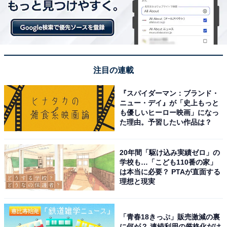
ります
※店頭在庫は日々変動しますので、販売状況は直接店舗
へ問い合わせください
注目の連載
こちらもおすすめ
【生誕75周年】 横浜高島屋で「不二家ペコちゃ
『スパイダーマン：ブランド・
んPOPUP」が期間限定で開催！ 先行販売スイ
ニュー・デイ』が「史上もっと
ーツや限定グッズなど
も優しいヒーロー映画」になっ
た理由。予習したい作品は？
20年間「駆け込み実績ゼロ」の
学校も…「こども110番の家」
は本当に必要？ PTAが直面する
理想と現実
「青春18きっぷ」販売激減の裏
に何が？ 連続利用の厳格化だけ