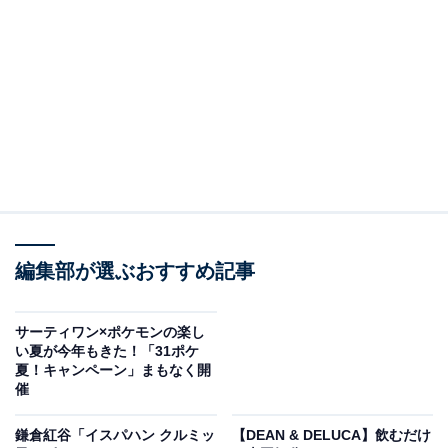
「紀ノ国屋 ジップアップポケッタブルバッグ」
素材に使われている「リップストップナイロン」は、強
度の高い糸を格子状に織り込んだ生地。リュックやター
プ、テントなど、アウトドアグッズにも使用されるほど
丈夫で軽い素材です。
編集部が選ぶおすすめ記事
約タテ40cm×ヨコ30cm×マチ15cmの大きさで、日常の買
い物はもちろん、旅行などでも活躍しそうな大容量。付
サーティワン×ポケモンの楽し
属のゴムバンドを使用すれば、コンパクトに折りたたん
い夏が今年もきた！「31ポケ
夏！キャンペーン」まもなく開
でまとめられるので、普段からバッグに入れておくこと
催
ができます。
鎌倉紅谷「イスパハン クルミッ
【DEAN & DELUCA】飲むだけ