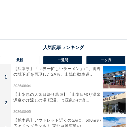
左上から、ピンク / グレイ / ピーコック（オンライン限定）/ ブラウン（オン
ライン限定）
紀ノ国屋の店舗販売ではピンクとグレイの2色、公式オ
ンラインストアではさらにピーコックとブラウンの4色
が登場します。
最新
一週間
一ヶ月
【兵庫県】「世界一忙しいラーメン」に、龍野
の城下町を再現したSAも。山陽自動車道...
1
2026/08/04
【山梨県の人気日帰り温泉】「山梨日帰り温泉
源泉かけ流しの湯 桜湯」は源泉かけ流...
2
2026/08/05
【栃木県】アウトレット近くのSAに、600㎡の
広々ドッグランも！ 東北自動車道の...