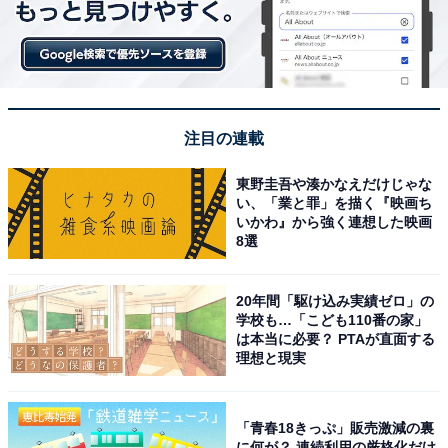
アイスクリームは、「ピカチュウ トロピカソーダ」も含
む好きなフレーバーのスモールサイズを2個選べます。
またポケモン ダブルカップ1個につき、オリジナルデザ
注目の連載
インのサンデースプーンも1本もらえます。
東野圭吾や湊かなえだけじゃな
い、「業と罪」を描く『映画ち
いかわ』から強く連想した映画
8選
20年間「駆け込み実績ゼロ」の
学校も…「こども110番の家」
スペシャル ポケモン ステッカー
は本当に必要？ PTAが直面する
理想と現実
さらに、ポケモン ダブルカップ購入ごとにランダムで、
スペシャル ポケモン ステッカーももらえます。ダブルカ
ップに描かれているポケモンたちに、アニメで活躍して
「青春18きっぷ」販売激減の裏
いるポケモンも加わり、全部でなんと20種類！ ランダム
に何が？ 連続利用の厳格化だけ