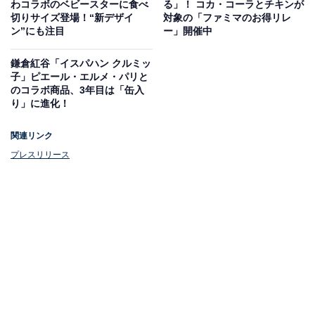
わコラボのベビースターに食べ
る」！ コカ・コーラとチキンが
ウ トロピカソーダ」も含む好きなスモールサイズのアイ
切りサイズ登場！“新デザイ
対象の「ファミマのお得リレ
ン”にも注目
ー」開催中
スクリーム1個と、黄色のレモン味、青色のパイナップ
ル味、赤色のアップル味のシロップが1つのドリンクで
鎌倉紅谷「イスパハン クルミッ
楽しめます。
子」ピエール・エルメ・パリと
のコラボ商品、3年目は「缶入
り」に進化！
シロップのきれいな色が映えるカップには10月発売予定
のNintendo Switch / Switch2ソフト『Pokémon
関連リンク
LEGENDS Z-A』に登場する「御三家」のチコリータ・
プレスリリース
ポカブ・ワニノコがデザイン。マドラーには目をひく大
きなピカチュウのクリアピック付き！（販売期間：8月1
日～ 9月3日 なくなり次第終了）