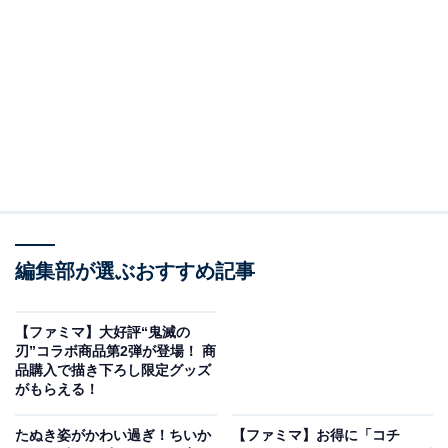
（左）ピカチュウ トロピカソーダ / （右） ザ・クラッシュソーダ ポケモン
カラフルフルーツ
2025年の新作限定フレーバー「ピカチュウ トロピカソー
ダ」（シングル・レギュラー 税込420円）
は、夏にぴっ
たりなソーダ風味ソルベにバニラアイスクリームを合わ
せたソーダフロートのような味わい！ ピカチュウをイメ
編集部が選ぶおすすめ記事
ージしたトロピカルフルーツ味のリボンとピカチュウ型
お菓子で、見た目にも楽しめる組み合わせです。（販売
期間：8月1日～なくなり次第終了）
【ファミマ】大好評“鬼滅の
刃”コラボ商品第2弾が登場！ 商
品購入で描き下ろし限定グッズ
また、2024年に大人気だったポケモンクラッシュソーダ
がもらえる！
もパワーアップして復活！ 「
ザ・クラッシュソーダ ポケ
たぬき姿がかわい過ぎ！ちいか
【ファミマ】お得に「コチ
モン カラフルフルーツ」（税込700円）
は、「ピカチュ