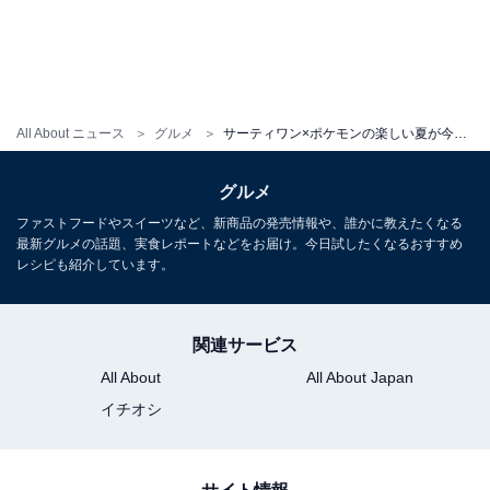
ポケモン サンデー（左）ピカチュウ / （右）パモ
「ポケモン サンデー ピカチュウ/パモ」（税込600円）
に
は、好きなアイスに、ホイップクリーム、カラースプレ
ー、そしてピカチュウとパモをデザインした大きなオリ
All About ニュース
グルメ
サーティワン×ポケモンの楽しい夏が今年もきた！「31ポケ夏！キャンペーン」まもなく開催
ジナルのチョコレートをトッピング！ かわいさあふれる
仕上がりになっています。
グルメ
ファストフードやスイーツなど、新商品の発売情報や、誰かに教えたくなる
さらに、キッズアミューズメントマシン『ポケモンフレ
最新グルメの話題、実食レポートなどをお届け。今日試したくなるおすすめ
ンダ』でつかえる「フレンダピック」が付属。通常1つ
レシピも紹介しています。
のフレンダピックには1種類のポケモンだけですが、な
んとこれには2種類のポケモンが！ 「ポケモン サンデー
関連サービス
ピカチュウ」にはピカチュウとデカヌチャン、「ポケモ
All About
All About Japan
ン サンデー パモ」にはパモとイッカネズミが入っていま
イチオシ
す（販売期間：8月1日～9月3日 なくなり次第終了）。