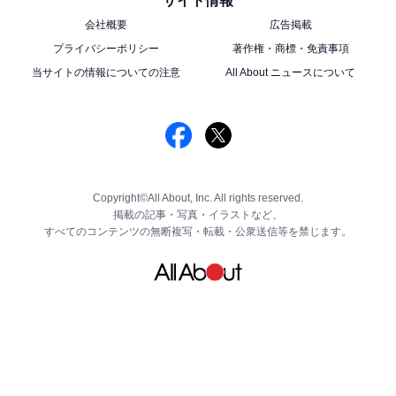
サイト情報
テイクアウトもケーキもポケモン
次ページ
がたくさん！
会社概要
広告掲載
プライバシーポリシー
著作権・商標・免責事項
当サイトの情報についての注意
All About ニュースについて
Copyright©All About, Inc. All rights reserved.
掲載の記事・写真・イラストなど、
すべてのコンテンツの無断複写・転載・公衆送信等を禁じます。
こちらもおすすめ
【生誕75周年】 横浜高島屋で「不二家ペコちゃ