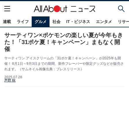
連載
ライフ
グルメ
社会
IT・ビジネス
エンタメ
リサ
サーティワン×ポケモンの楽しい夏が今年もき
た！「31ポケ夏！キャンペーン」まもなく開
催
サーティワン アイスクリームの「31ポケ夏！キャンペーン」が2025年も開
催！ 8月1日～9月3日までの期間、新作フレーバーや限定グッズなどが販売さ
れます。（サムネイル画像出典：プレスリリース）
2025.07.28
芦野 秋