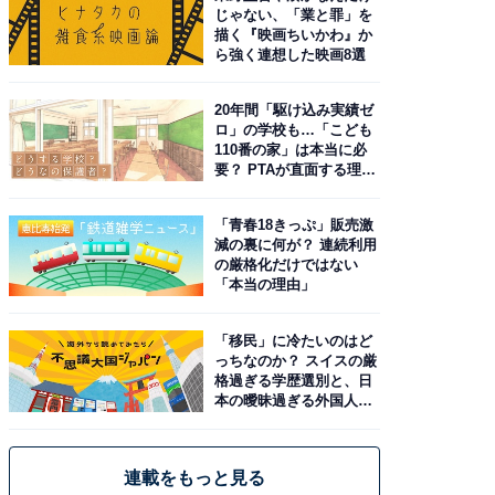
じゃない、「業と罪」を
描く『映画ちいかわ』か
ら強く連想した映画8選
20年間「駆け込み実績ゼ
ロ」の学校も…「こども
110番の家」は本当に必
要？ PTAが直面する理想
と現実
「青春18きっぷ」販売激
減の裏に何が？ 連続利用
の厳格化だけではない
「本当の理由」
「移民」に冷たいのはど
っちなのか？ スイスの厳
格過ぎる学歴選別と、日
本の曖昧過ぎる外国人政
策
連載をもっと見る