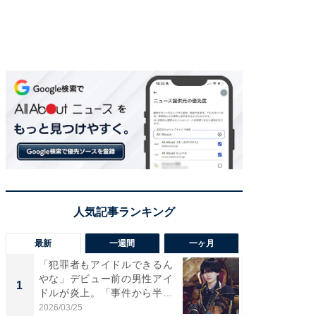
最新
一週間
一ヶ月
「犯罪者もアイドルできるん
「さす
やな」デビュー前の男性アイ
は」高
1
1
ドルが炎上。「事件から半年
災地を
も...
「カ...
2026/03/25
2026/08/0