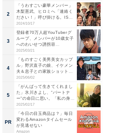
「うわすごい豪華メンバー」
「女の
木梨憲武、ヒロミへ「連絡く
介、バ
2
2
ださい！」呼び掛ける。IS
らのプレ
S...
愛...
2024/10/17
2026/08/0
登録者70万人超YouTuberグ
「脚が
ループ、メンバーが10歳女子
横川尚
3
3
へのわいせつ誘拐容...
ムキな姿
刃...
2025/03/21
2026/08/0
「ものすごく美男美女カップ
「え、
ル」野沢直子の娘、イケメン
芸人、2
4
4
夫＆息子との家族ショット！
エットに
...
2025/06/02
2026/08/0
「がんばって生きてくれまし
「脳がバ
た」氷川きよし、“パートナ
装姿が話
5
5
ー”の命日に思い。「私の身
のお父さ
体...
2025/02/17
2026/08/0
「今日の目玉商品は？」毎日
【西野
変わるAmazonタイムセール
刊『北
PR
PR
が見逃せない
くか』
Amazon
FINCHI o