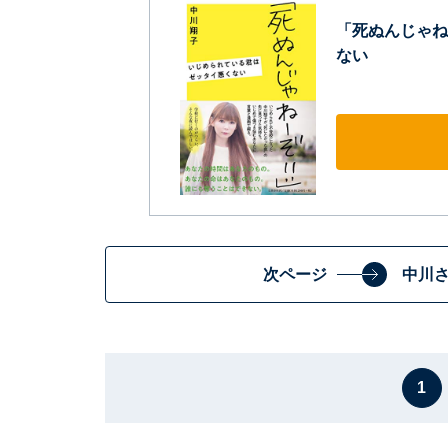
「死ぬんじゃね
ない
次ページ
中川
1