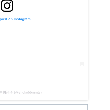
 post on Instagram
by 中川翔子 (@shoko55mmts)