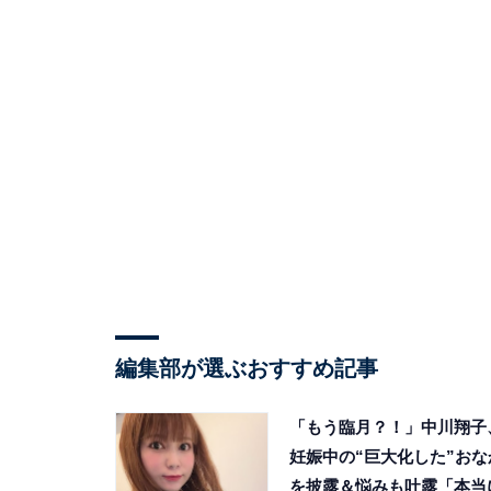
編集部が選ぶおすすめ記事
「もう臨月？！」中川翔子
妊娠中の“巨大化した”おな
を披露＆悩みも吐露「本当