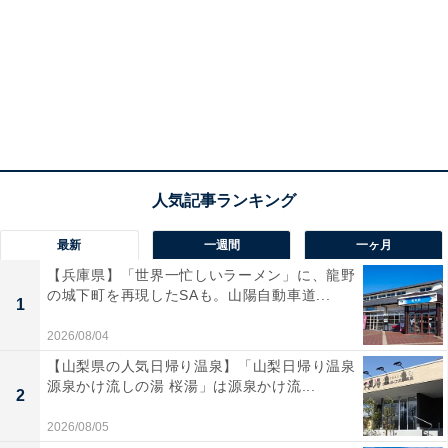
最新
一週間
一ヶ月
【兵庫県】「世界一忙しいラーメン」に、龍野
の城下町を再現したSAも。山陽自動車道...
1
2026/08/04
【山梨県の人気日帰り温泉】「山梨日帰り温泉
源泉かけ流しの湯 桜湯」は源泉かけ流...
2
2026/08/05