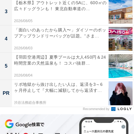
【栃木県】アウトレット近くのSAに、600㎡の
広々ドッグランも！ 東北自動車道の...
3
2026/08/05
「面白いのあったから購入〜」ダイソーのポッ
プアップランドリーバッグが話題。“さま...
4
2026/08/03
【羽田空港周辺】夏季プールは大人450円＆24
時間営業の天然温泉も！ コスパ抜群...
5
2026/08/04
リボ地獄から抜け出したい人は、返済を3～6
ヶ月停止して『大幅に減額してから返済す...
PR
渋谷法務総合事務所
Recommended by