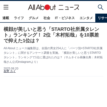
連載
ライフ
グルメ
社会
IT・ビジネス
エンタメ
リサ
横顔が美しいと思う「STARTO社所属タレン
ト」ランキング！ 2位「木村拓哉」を10票差
で抑えた1位は？
All About ニュース編集部は、全国の男女254人に「パーツ別×STARTO社所属
タレント」に関するアンケート調査を実施。「横顔が美しいと思うSTARTO
タレント」ランキングで1位に選ばれたのは？（サムネイル画像出典：木村拓
哉さん公式Instagramより）
2025.08.20
友野 カイ