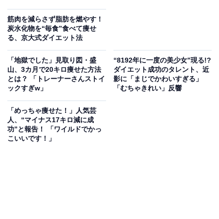
筋肉を減らさず脂肪を燃やす！
炭水化物を“毎食”食べて痩せ
る、京大式ダイエット法
「地獄でした」見取り図・盛
“8192年に一度の美少女”現る!?
山、3カ月で20キロ痩せた方法
ダイエット成功のタレント、近
とは？ 「トレーナーさんストイ
影に「まじでかわいすぎる」
ックすぎw」
「むちゃきれい」反響
「めっちゃ痩せた！」人気芸
人、“マイナス17キロ減に成
功”と報告！ 「ワイルドでかっ
こいいです！」