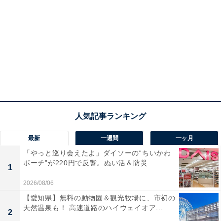
最新
一週間
一ヶ月
「やっと巡り会えたよ」ダイソーの“ちいかわ
ポーチ”が220円で反響。ぬい活＆防災...
1
2026/08/06
【愛知県】無料の動物園＆観光牧場に、市初の
天然温泉も！ 高速道路のハイウェイオア...
2