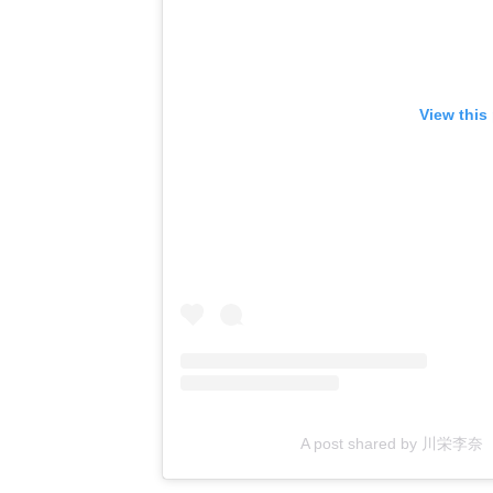
View this
A post shared by 川栄李奈 Ri