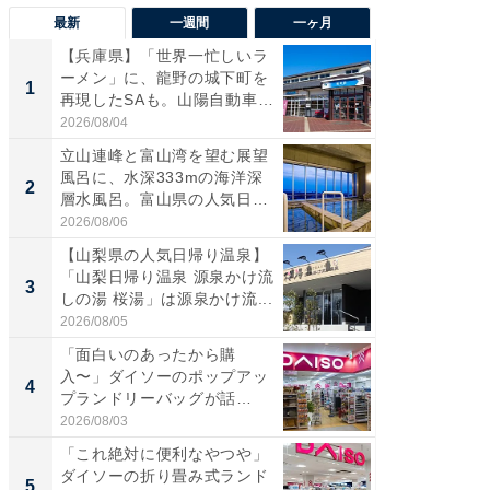
最新
一週間
一ヶ月
【兵庫県】「世界一忙しいラ
【兵庫
ーメン」に、龍野の城下町を
ーメン
1
1
再現したSAも。山陽自動車
再現した
道...
道...
2026/08/04
2026/08/0
立山連峰と富山湾を望む展望
【三重
風呂に、水深333mの海洋深
「鈴鹿天
2
2
層水風呂。富山県の人気日
は100
帰...
2026/08/06
2026/08/0
【山梨県の人気日帰り温泉】
ステラ
「山梨日帰り温泉 源泉かけ流
詰め放題
3
3
しの湯 桜湯」は源泉かけ流...
00円で「
2026/08/05
2026/08/0
「面白いのあったから購
「ミニオ
入〜」ダイソーのポップアッ
ッグ！ 
4
4
プランドリーバッグが話
ど、夏限
題。“さま...
2026/08/03
2026/08/0
「これ絶対に便利なやつや」
【埼玉
ダイソーの折り畳み式ランド
「行田天
5
5