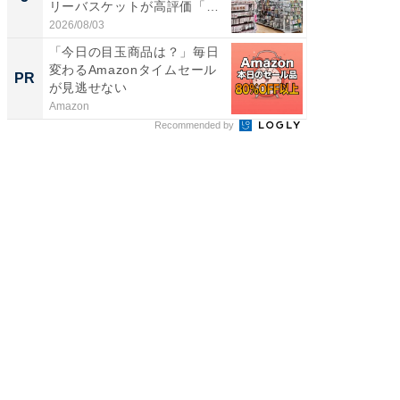
リーバスケットが高評価「使
は和の
わ...
が...
2026/08/03
2026/08/0
「今日の目玉商品は？」毎日
シェア別荘
変わるAmazonタイムセール
wners
PR
PR
が見逃せない
Amazon
COCO VIL
Recommended by