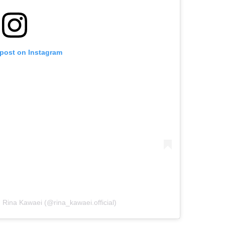
 post on Instagram
na Kawaei (@rina_kawaei.official)