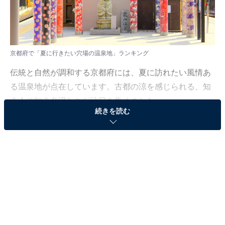
京都府で「夏に行きたい穴場の温泉地」ランキング
伝統と自然が調和する京都府には、夏に訪れたい風情あ
る温泉地が点在しています。古都の涼を感じられる、知
る人ぞ知る名湯たちが注目を集めました。
続きを読む
All About ニュース編集部では、2025年7月29〜30日の期
間、全国20〜70代の男女220人を対象に、夏に行きたい
穴場の温泉地に関するアンケートを実施しました。
その中から、「京都府で夏に行きたい穴場の温泉地」ラ
ンキングの結果をご紹介します。