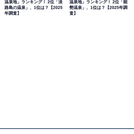
温泉地」ランキング！ 2位「淡
温泉地」ランキング！ 2位「能
路島の温泉」、1位は？【2025
勢温泉」、1位は？【2025年調
年調査】
査】
1位：天橋立温泉／72票
日本三景のひとつ、天橋立のそばにある天橋立温泉は、
海と松林に囲まれた絶景のロケーションが魅力。夏には
海水浴と温泉をセットで楽しめるため、家族連れやカッ