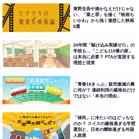
東野圭吾や湊かなえだけじゃな
い、「業と罪」を描く『映画ち
いかわ』から強く連想した映画
8選
こちらもおすすめ
三重県で「夏に行きたい穴場の温泉地」ランキ
ング！ 2位「鳥羽温泉郷」、1位は？【2025年
20年間「駆け込み実績ゼロ」の
調査】
学校も…「こども110番の家」
は本当に必要？ PTAが直面する
理想と現実
「青春18きっぷ」販売激減の裏
に何が？ 連続利用の厳格化だけ
ではない「本当の理由」
1
2
「移民」に冷たいのはどっちな
のか？ スイスの厳格過ぎる学歴
選別と、日本の曖昧過ぎる外国
人政策