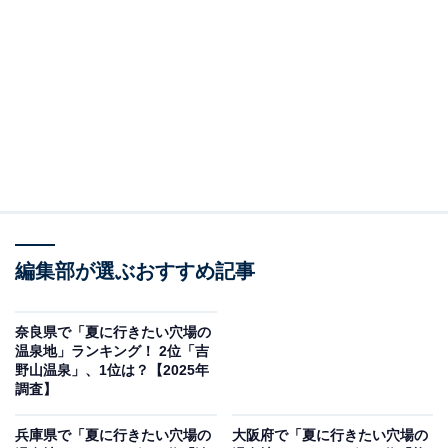
＞8位までの全ランキング結果を見る
2位：嵐山温泉／60票
京都市内にありながら、自然豊かな景観が魅力の嵐山温
泉。桂川や渡月橋、竹林の小径など夏でも涼しげな観光
スポットに囲まれており、日帰りでも気軽に楽しめる人
気の温泉地です。
回答者からは「嵐山の自然の中温泉に入れるのは贅沢だ
編集部が選ぶおすすめ記事
と思う」（40代男性／兵庫県）、「のどかな風景、竹林
などに癒されつつ温泉を満喫したい」（40代男性／大阪
奈良県で「夏に行きたい穴場の
府）、「渡月橋や竹林の小径といった観光スポットが徒
温泉地」ランキング！ 2位「吉
野山温泉」、1位は？【2025年
歩圏内にあるため、観光と温泉の両方を楽しめる点」
調査】
（20代男性／三重県）といった声が集まりました。
兵庫県で「夏に行きたい穴場の
大阪府で「夏に行きたい穴場の