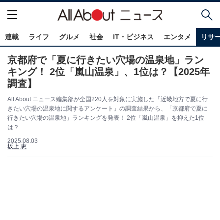
連載
ライフ
グルメ
社会
IT・ビジネス
エンタメ
リサ
京都府で「夏に行きたい穴場の温泉地」ラン
キング！ 2位「嵐山温泉」、1位は？【2025年
調査】
All About ニュース編集部が全国220人を対象に実施した「近畿地方で夏に行
きたい穴場の温泉地に関するアンケート」の調査結果から、「京都府で夏に
行きたい穴場の温泉地」ランキングを発表！ 2位「嵐山温泉」を抑えた1位
は？
2025.08.03
坂上 恵