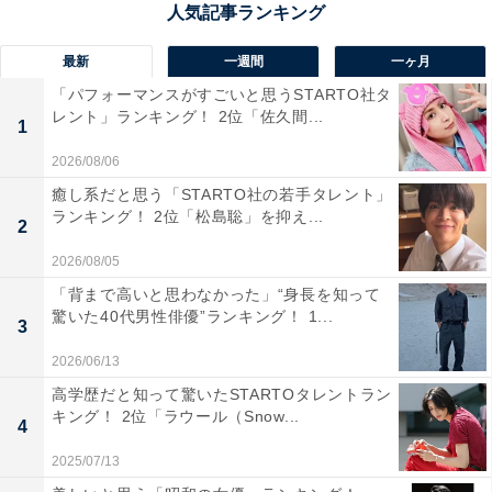
プルにも人気。観光と癒やしが両立できるスポットで
す。
最新
一週間
一ヶ月
「パフォーマンスがすごいと思うSTARTO社タ
回答者からは「天橋立から覗く景色がとても綺麗なの
レント」ランキング！ 2位「佐久間...
1
と、食事も温泉も楽しめるのでおすすめだから」（40代
2026/08/06
女性／奈良県）、「観光地でもあるので、一日楽しめそ
癒し系だと思う「STARTO社の若手タレント」
うなので」（50代男性／大阪府）、「天橋立の爽やかな
ランキング！ 2位「松島聡」を抑え...
2
海風と自然を感じながら入浴できるから」（40代男性／
静岡県）といった声が集まりました。
2026/08/05
「背まで高いと思わなかった」“身長を知って
驚いた40代男性俳優”ランキング！ 1...
※回答者からのコメントは原文ママです
3
2026/06/13
この記事の筆者：坂上 恵
高学歴だと知って驚いたSTARTOタレントラン
All About ニュースの編集者。オールアバウトに入社後、
キング！ 2位「ラウール（Snow...
4
SNSトレンドにフォーカスした記事執筆やSEOライティ
2025/07/13
ングの経験を経て、のちにAll About ニュースチームのメ