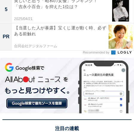
美しいと思う「昭和の女優」ランキング！
ンバーに参入。現在は旅行・カルチャー・エンタメなど
「吉永小百合」を抑えた1位は？
5
を中心に企画編集を担当。東京都出身。居酒屋巡りとス
2025/04/21
ポーツ観戦が生きがい。
【当選した人が暴露】宝くじ運が動く時、必ず
ある前触れ
PR
次ページ
8位までのランキング結果を見る
合同会社デジタルファーム
Recommended by
注目の連載