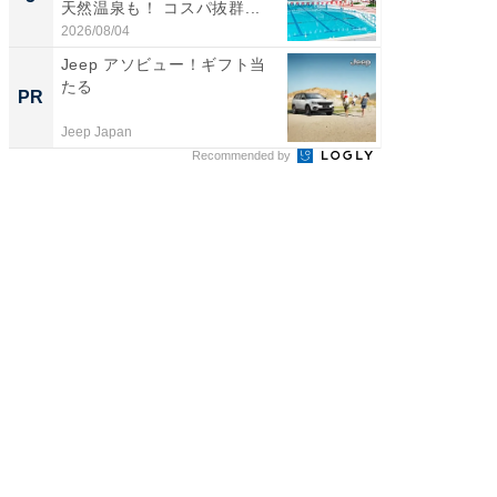
天然温泉も！ コスパ抜群...
賀ゆめ
お...
2026/08/04
2026/08/0
Jeep アソビュー！ギフト当
ビフィ
たる
「脂肪
PR
PR
Jeep Japan
森永乳業
Recommended by