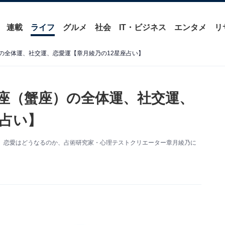
連載
ライフ
グルメ
社会
IT・ビジネス
エンタメ
リ
）の全体運、社交運、恋愛運【章月綾乃の12星座占い】
に座（蟹座）の全体運、社交運、
座占い】
関係、恋愛はどうなるのか、占術研究家・心理テストクリエーター章月綾乃に