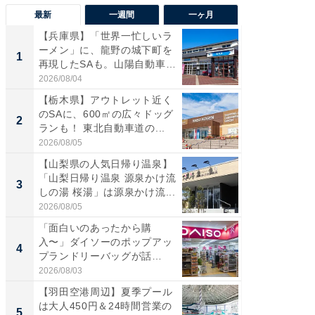
最新
一週間
一ヶ月
【兵庫県】「世界一忙しいラ
「気に
ーメン」に、龍野の城下町を
る〜」3
1
1
再現したSAも。山陽自動車
バー」
道...
好...
2026/08/04
2026/07/3
【栃木県】アウトレット近く
【三重
のSAに、600㎡の広々ドッグ
「鈴鹿天
2
2
ランも！ 東北自動車道の...
は100
2026/08/05
2026/08/0
【山梨県の人気日帰り温泉】
「ミニオ
「山梨日帰り温泉 源泉かけ流
ッグ！ 
3
3
しの湯 桜湯」は源泉かけ流...
ど、夏限
2026/08/05
2026/08/0
「面白いのあったから購
【埼玉
入〜」ダイソーのポップアッ
「行田天
4
4
プランドリーバッグが話
は和の
題。“さま...
が...
2026/08/03
2026/08/0
【羽田空港周辺】夏季プール
【石川
は大人450円＆24時間営業の
湯】「天
5
5