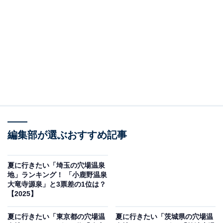
2位：南房総温泉郷／53票
南房総温泉郷は、館山・白浜・千倉といった南国ムード
漂うエリアに点在する温泉地の総称で、海辺ならではの
開放感と温暖な気候が特徴です。広がる太平洋を一望で
きる露天風呂などが、まるで海外リゾートのような気分
を演出します。温泉と合わせて海水浴やドライブ、おい
しい海鮮グルメを楽しめる点も夏に訪れる魅力の1つ。
気軽に非日常を味わえる穴場的存在です。
編集部が選ぶおすすめ記事
回答者からは「一年を通して温暖な気候の南房総に位置
夏に行きたい「埼玉の穴場温泉
し、良質の温泉はもちろん、マリンレジャーをお目当て
地」ランキング！ 「小鹿野温泉
大竜寺源泉」と3票差の1位は？
に利用する客も多く、夏に行きたい穴場の温泉地だと思
【2025】
うからです」(60代男性／愛知県)、「海の景色を眺めな
がら、穏やかな雰囲気の中で温泉と新鮮な海の幸を楽し
夏に行きたい「東京都の穴場温
夏に行きたい「茨城県の穴場温