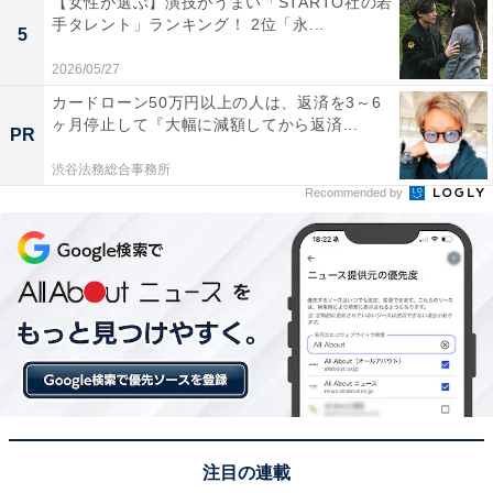
【女性が選ぶ】演技がうまい「STARTO社の若
女性／埼玉県)といった声が集まりました。
手タレント」ランキング！ 2位「永...
5
2026/05/27
※回答者からのコメントは原文ママです
カードローン50万円以上の人は、返済を3～6
ヶ月停止して『大幅に減額してから返済...
PR
この記事の筆者：坂上 恵
All About ニュース編集部の編集者。SNSトレンドやSEO
渋谷法務総合事務所
Recommended by
ライティングに熟達し、現在は旅行・カルチャー・エン
タメなどを担当。東京都出身、居酒屋巡りとスポーツ観
戦が趣味。
次ページ
8位までのランキング結果を見る
注目の連載