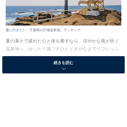
夏に行きたい「千葉県の穴場温泉地」ランキング
夏の暑さで疲れた心と体を癒すなら、涼やかな風が吹く
温泉地へ。ゆったり過ごすひとときが心までリフレッシ
ュさせてくれます。
続きを読む
All About ニュース編集部では、2025年7月28〜29日の期
間、全国10〜60代の男女249人を対象に、「夏に行きた
い穴場温泉地（関東地方）」に関するアンケートを実施
しました。その中から、「夏に行きたい千葉県の穴場温
泉地」ランキングの結果をご紹介します。
＞8位までの全ランキング結果を見る