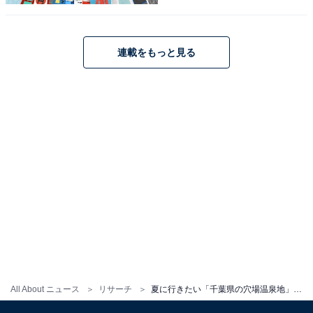
1
2
連載をもっと見る
All About ニュース
リサーチ
夏に行きたい「千葉県の穴場温泉地」ランキング！ 2位「南房総温泉郷」、8票差の1位は？【2025年調査】