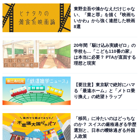
東野圭吾や湊かなえだけじゃな
い、「業と罪」を描く『映画ち
いかわ』から強く連想した映画
8選
20年間「駆け込み実績ゼロ」の
学校も…「こども110番の家」
は本当に必要？ PTAが直面する
理想と現実
こちらもおすすめ
【要注意】東京駅で絶対にハマ
夏に行きたい「神奈川の穴場温泉地」ランキン
る「最遠ホーム」と「メトロ乗
グ！ 「中川温泉」などを抑えた圧倒的1位は？
り換え」の絶望トラップ
【2025調査】
「移民」に冷たいのはどっちな
のか？ スイスの厳格過ぎる学歴
選別と、日本の曖昧過ぎる外国
人政策