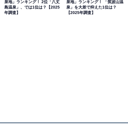
泉地」ランキング！ 2位「八丈
泉地」ランキング！ 「筑波山温
みたいから」(20代女性／埼玉県)、「南房総の穏やかな
島温泉」、では1位は？【2025
泉」を大差で抑えた1位は？
環境でリラックスし、温泉で更にリラックスしたいと思
年調査】
【2025年調査】
ったためです」(30代男性／茨城県)といった声が集まり
ました。