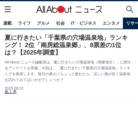
連載
ライフ
グルメ
社会
IT・ビジネス
エンタメ
リサ
夏に行きたい「千葉県の穴場温泉地」ランキ
ング！ 2位「南房総温泉郷」、8票差の1位
は？【2025年調査】
All About ニュース編集部は「夏に行きたい穴場温泉地（関東地方）」に関す
るアンケートを実施。今回は、「夏に行きたい千葉県の穴場温泉地」ランキ
ングを発表します。毎日の暑さにちょっと疲れたら、涼しい風が吹く温泉地
を訪れてみてはいかがでしょうか？
2025.08.01
坂上 恵