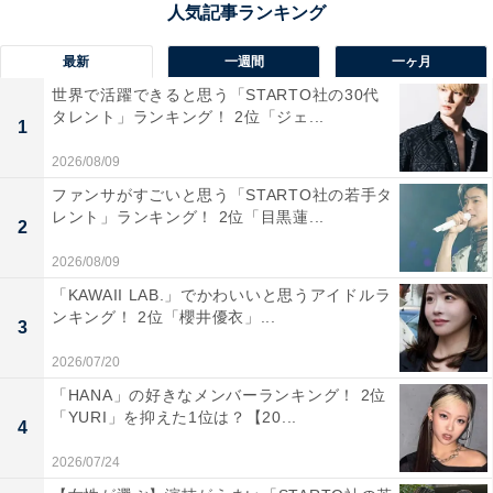
1位：鴨川温泉／61票
最新
一週間
一ヶ月
千葉県南部の鴨川温泉は、太平洋に面した絶好のロケー
世界で活躍できると思う「STARTO社の30代
ションにあり、海を眺めながら温泉に浸かるぜいたくを
タレント」ランキング！ 2位「ジェ...
1
味わえるスポットです。特に宿泊施設の多くがオーシャ
2026/08/09
ンビューで、朝焼けや夕日を浴びながらの入浴は非日常
ファンサがすごいと思う「STARTO社の若手タ
感たっぷり。鴨川シーワールドや海岸沿いのドライブを
レント」ランキング！ 2位「目黒蓮...
2
楽しむ観光客でにぎわい、家族旅行にも最適です。温泉
だけでなくレジャーも充実しているため、1日中楽しめ
2026/08/09
る“夏のリゾート温泉地”として支持を集めています。
「KAWAII LAB.」でかわいいと思うアイドルラ
ンキング！ 2位「櫻井優衣」...
3
回答者からは「オーシャンビューの宿が多く、房総の海
2026/07/20
景色に癒やされるから」(20代男性／兵庫県)、「鴨川の
「HANA」の好きなメンバーランキング！ 2位
ゆったりした雰囲気と気持ちよい自然の中で寛げる温泉
「YURI」を抑えた1位は？【20...
4
だと思うから」(40代女性／埼玉県)、「温泉を楽しんだ
2026/07/24
後は、鴨川シーワールドまで足を延ばしたいです」(50代