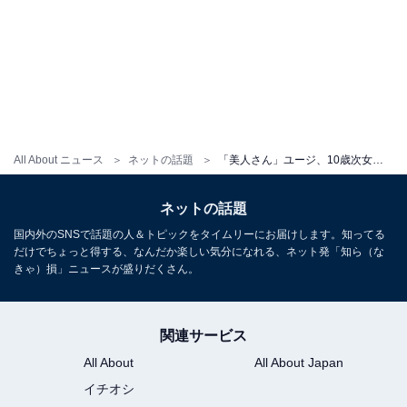
All About ニュース
ネットの話題
「美人さん」ユージ、10歳次女の顔出しショット公開！「プリンセスみたい」「パパの愛が伝わってくる」
ネットの話題
国内外のSNSで話題の人＆トピックをタイムリーにお届けします。知ってる
だけでちょっと得する、なんだか楽しい気分になれる、ネット発「知ら（な
きゃ）損」ニュースが盛りだくさん。
関連サービス
All About
All About Japan
イチオシ