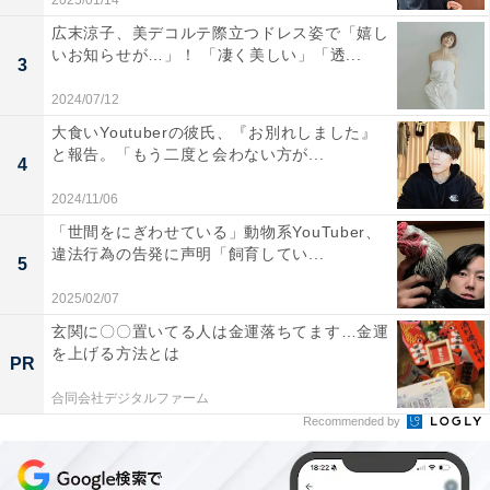
2025/01/14
広末涼子、美デコルテ際立つドレス姿で「嬉し
いお知らせが…」！ 「凄く美しい」「透...
3
2024/07/12
大食いYoutuberの彼氏、『お別れしました』
と報告。「もう二度と会わない方が...
4
2024/11/06
「世間をにぎわせている」動物系YouTuber、
違法行為の告発に声明「飼育してい...
5
2025/02/07
玄関に〇〇置いてる人は金運落ちてます…金運
を上げる方法とは
PR
合同会社デジタルファーム
Recommended by