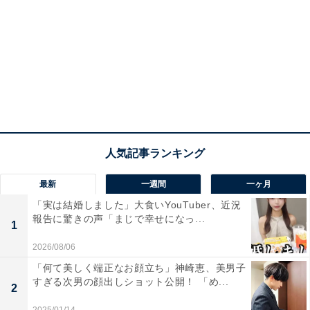
最新
一週間
一ヶ月
「実は結婚しました」大食いYouTuber、近況
報告に驚きの声「まじで幸せになっ...
1
2026/08/06
「何て美しく端正なお顔立ち」神崎恵、美男子
すぎる次男の顔出しショット公開！ 「め...
2