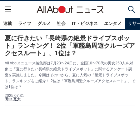
連載
ライフ
グルメ
社会
IT・ビジネス
エンタメ
リサ
夏に行きたい「長崎県の絶景ドライブスポッ
ト」ランキング！ 2位「軍艦島周遊クルーズア
クセスルート」、1位は？
All About ニュース編集部は7月23〜24日に、全国10〜70代の男女250人を対
象に「夏に行きたい長崎県の絶景ドライブスポット」に関するアンケート調
査を実施しました。今回はその中から、夏に人気の「絶景ドライブスポッ
ト」ランキングをご紹介！ 2位は「軍艦島周遊クルーズアクセスルート」、で
は1位は？
2025.07.31
田中 寛大