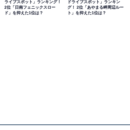
ライブスポット」ランキング！
ドライブスポット」ランキン
2位「日南フェニックスロー
グ！ 2位「あやまる岬周辺ルー
ので夏にぴったり」（30代女性／神奈川県）などのコメ
ド」を抑えた1位は？
ト」を抑えた1位は？
ントが寄せられていました。
1位：稲佐山スカイライン（長崎市夜景スポット）