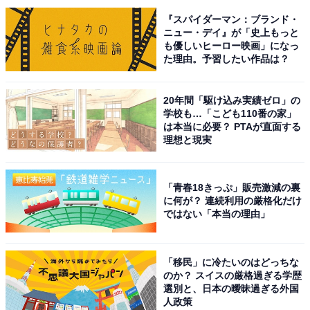
『スパイダーマン：ブランド・
ニュー・デイ』が「史上もっと
も優しいヒーロー映画」になっ
た理由。予習したい作品は？
20年間「駆け込み実績ゼロ」の
学校も…「こども110番の家」
は本当に必要？ PTAが直面する
理想と現実
こちらもおすすめ
「青春18きっぷ」販売激減の裏
夏に行きたい「熊本県の絶景ドライブスポッ
に何が？ 連続利用の厳格化だけ
ト」ランキング！ 2位「南阿蘇グリーンロー
ではない「本当の理由」
ド」、圧倒的1位は？
「移民」に冷たいのはどっちな
のか？ スイスの厳格過ぎる学歴
選別と、日本の曖昧過ぎる外国
人政策