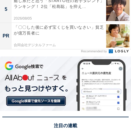
癒し系だと思う「STARTO社の若手タレント」
ランキング！ 2位「松島聡」を抑え...
※回答コメントは原文ママです
5
2026/08/05
この記事の筆者：田中 寛大
「〇〇した後に必ず宝くじを買いなさい」貧乏
が億万長者に
一橋大学大学院社会学研究科修了後、国の所管法人に入
PR
職。地方公共団体の情報化支援や広報を担当。2019年に
合同会社デジタルファーム
株式会社アマノートを設立し、現在はWebメディアや選
Recommended by
書サービスの運営、SEO業務に従事。年間3,000本以上
のコンテンツ制作に携わる。
次ページ
12位までのランキング結果を見る
注目の連載