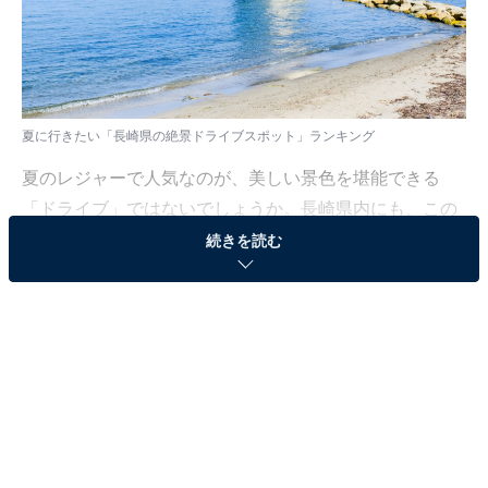
夏に行きたい「長崎県の絶景ドライブスポット」ランキング
夏のレジャーで人気なのが、美しい景色を堪能できる
「ドライブ」ではないでしょうか。長崎県内にも、この
季節ならではの開放的な景色を楽しめるコースがありま
続きを読む
す。
All About ニュース編集部では、全国10〜70代の男女250
人を対象に、「夏に行きたい長崎県の絶景ドライブスポ
ット」についてアンケートを実施。その結果をランキン
グ形式で紹介します！
＞12位までの全ランキング結果を見る