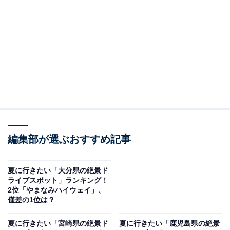
2位：軍艦島周遊クルーズアクセスルート（長崎港
～野母崎間沿岸）／46票
2位は「軍艦島周遊クルーズアクセスルート（長崎港～
野母崎間沿岸）」でした。多くの人にとって「一度は行
ってみたい場所」として人気を集めており、世界遺産に
も登録された軍艦島の歴史的価値や景観の魅力が評価さ
れています。クルーズ体験も夏の観光に適していると感
編集部が選ぶおすすめ記事
じられているようです。
夏に行きたい「大分県の絶景ド
回答者からは「軍艦島は一度は行きたいところ。船でし
ライブスポット」ランキング！
か行けないけど、長崎に行くならここは寄りたいスポッ
2位「やまなみハイウェイ」、
僅差の1位は？
トだから」（30代女性／愛知県）、「世界遺産に登録さ
れた軍艦島を船でゆっくりと周遊するコースを体験して
夏に行きたい「宮崎県の絶景ド
夏に行きたい「鹿児島県の絶景
みたい」（60代男性／兵庫県）、「山も見えて海もある