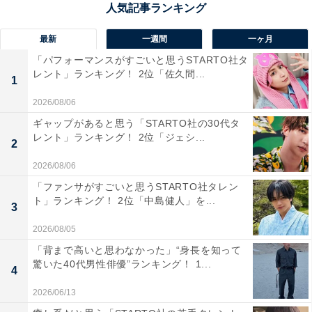
／86票
最新
一週間
一ヶ月
1位は「稲佐山スカイライン（長崎市夜景スポット）」
でした。夜景の名所として全国的に知られ、多くの回答
「パフォーマンスがすごいと思うSTARTO社タ
レント」ランキング！ 2位「佐久間...
者が「1000万ドルの夜景」や「日本三大夜景」に触れて
1
おり、夏の夜にぴったりなドライブスポットとして高く
2026/08/06
評価されています。夜景の美しさだけでなく、展望台や
ギャップがあると思う「STARTO社の30代タ
レント」ランキング！ 2位「ジェシ...
ロープウェイなどの設備面も注目を集めました。
2
2026/08/06
回答者からは「長崎一とも言える夜景を眺めながらドラ
「ファンサがすごいと思うSTARTO社タレン
イブしたいので」（50代男性／愛知県）、「市街地の夜
ト」ランキング！ 2位「中島健人」を...
3
景と海の景色が一望でき、涼しい夏の夜ドライブにぴっ
2026/08/05
たり」（20代女性／神奈川県）、「日本三大夜景にもな
「背まで高いと思わなかった」“身長を知って
っているから、夜景を見ながらロマンチックに浸りた
驚いた40代男性俳優”ランキング！ 1...
4
い」（40代女性／長崎県）などのコメントが寄せられて
2026/06/13
いました。