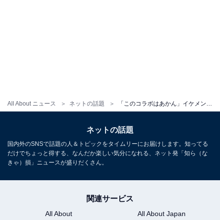
All About ニュース
ネットの話題
「このコラボはあかん」イケメン男性アイドル、美女アイドルとの絡みに反響「正統派皇女と王子様すぎる」
ネットの話題
国内外のSNSで話題の人＆トピックをタイムリーにお届けします。知ってる
だけでちょっと得する、なんだか楽しい気分になれる、ネット発「知ら（な
きゃ）損」ニュースが盛りだくさん。
関連サービス
All About
All About Japan