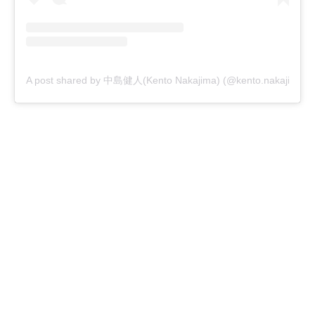
A post shared by 中島健人(Kento Nakajima) (@kento.nakajima_3