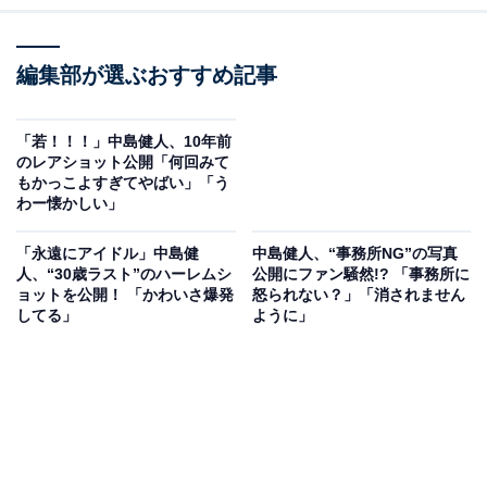
編集部が選ぶおすすめ記事
「若！！！」中島健人、10年前
のレアショット公開「何回みて
もかっこよすぎてやばい」「う
わー懐かしい」
「永遠にアイドル」中島健
中島健人、“事務所NG”の写真
人、“30歳ラスト”のハーレムシ
公開にファン騒然!? 「事務所に
ョットを公開！ 「かわいさ爆発
怒られない？」「消されません
してる」
ように」