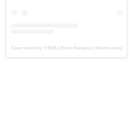
A post shared by 中島健人(Kento Nakajima) (@kento.nakajima_3