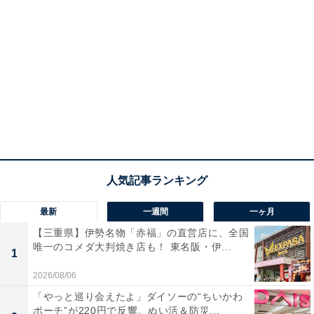
最新
一週間
一ヶ月
【三重県】伊勢名物「赤福」の直営店に、全国
唯一のコメダ大判焼き店も！ 東名阪・伊...
1
2026/08/06
「やっと巡り会えたよ」ダイソーの“ちいかわ
ポーチ”が220円で反響。ぬい活＆防災...