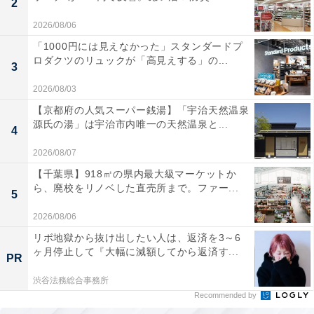
2
2026/08/06
「1000円には見えなかった」スタンダードプ
ロダクツのリュックが「高見えする」の...
3
2026/08/03
【京都府の人気スーパー銭湯】「宇治天然温泉
源氏の湯」は宇治市内唯一の天然温泉と...
4
2026/08/07
【千葉県】918㎡の県内最大級マーケットか
ら、廃校をリノベした直売所まで。ファー...
5
2026/08/06
リボ地獄から抜け出したい人は、返済を3～6
ヶ月停止して『大幅に減額してから返済す...
PR
渋谷法務総合事務所
Recommended by