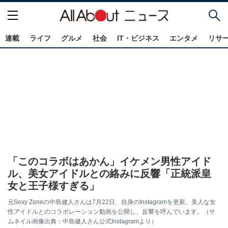
連載
ライフ
グルメ
社会
IT・ビジネス
エンタメ
リサ
「このコラボはあかん」イケメン男性アイド
ル、美女アイドルとの絡みに反響「正統派皇
女と王子様すぎる」
元Sexy Zoneの中島健人さんは7月22日、自身のInstagramを更新。美人な女
性アイドルとのコラボレーション動画を公開し、反響を呼んでいます。（サ
ムネイル画像出典：中島健人さん公式Instagramより）