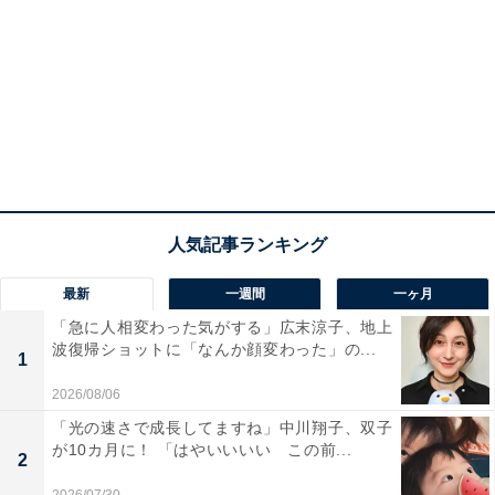
最新
一週間
一ヶ月
「急に人相変わった気がする」広末涼子、地上
波復帰ショットに「なんか顔変わった」の...
1
2026/08/06
「光の速さで成長してますね」中川翔子、双子
が10カ月に！ 「はやいいいい この前...
2