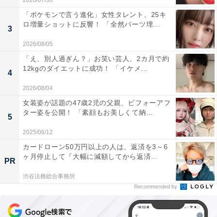
2026/07/30
「ポケモンで言う進化」女性タレント、25キ
ロ増量ショットに反響！ 「全然パーツ埋...
3
2026/08/05
「え、別人過ぎん？」お笑い芸人、2カ月で約
12kgのダイエットに成功！ 「イケメ...
4
2026/08/04
女装姿が話題の47歳2児の父親、ビフォーアフ
ター姿を公開！ 「素顔もお美しくて納...
5
2025/06/12
カードローン50万円以上の人は、返済を3～6
ヶ月停止して『大幅に減額してから返済...
PR
渋谷法務総合事務所
Recommended by