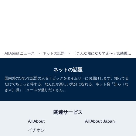
All About ニュース
ネットの話題
「こんな肌になりてえ〜」宮崎麗果、さすがにラブラブ過ぎる!? 夫婦ショット公開「スタイルとにかくよすぎ」
ネットの話題
国内外のSNSで話題の人＆トピックをタイムリーにお届けします。知ってる
だけでちょっと得する、なんだか楽しい気分になれる、ネット発「知ら（な
きゃ）損」ニュースが盛りだくさん。
関連サービス
All About
All About Japan
イチオシ