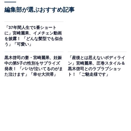
編集部が選ぶおすすめ記事
「37年間人生で1番ショート
に」宮崎麗果、イメチェン動画
を披露！ 「どんな髪型でも似合
う」「可愛い」
黒木啓司の妻・宮崎麗果、妊娠
「産後とは思えないボディライ
中の第5子の性別をサプライズ
ン」宮崎麗果、圧巻スタイル＆
発表！ 「パパが泣いてるのがま
黒木啓司とのラブラブショッ
た泣けます」「幸せ大渋滞」
ト！ 「ご馳走様です」