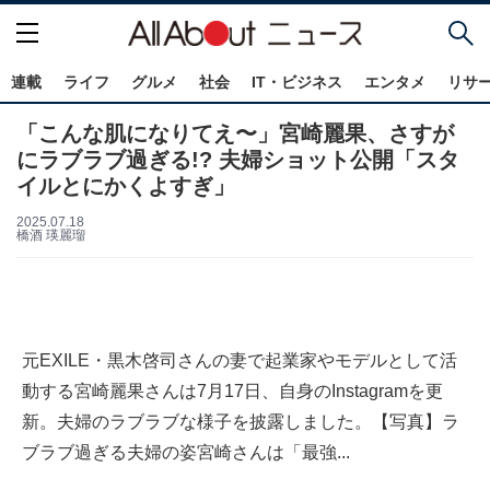
連載
ライフ
グルメ
社会
IT・ビジネス
エンタメ
リサ
「こんな肌になりてえ〜」宮崎麗果、さすが
にラブラブ過ぎる!? 夫婦ショット公開「スタ
イルとにかくよすぎ」
2025.07.18
橋酒 瑛麗瑠
元EXILE・黒木啓司さんの妻で起業家やモデルとして活
動する宮崎麗果さんは7月17日、自身のInstagramを更
新。夫婦のラブラブな様子を披露しました。【写真】ラ
ブラブ過ぎる夫婦の姿宮崎さんは「最強...