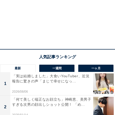
最新
一週間
一ヶ月
「実は結婚しました」大食いYouTuber、近況
報告に驚きの声「まじで幸せになっ...
1
2026/08/06
「何て美しく端正なお顔立ち」神崎恵、美男子
すぎる次男の顔出しショット公開！ 「め...
2