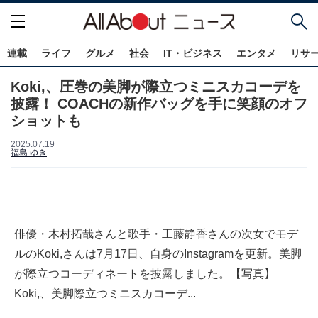
連載
ライフ
グルメ
社会
IT・ビジネス
エンタメ
リサ
Koki,、圧巻の美脚が際立つミニスカコーデを
披露！ COACHの新作バッグを手に笑顔のオフ
ショットも
2025.07.19
福島 ゆき
俳優・木村拓哉さんと歌手・工藤静香さんの次女でモデ
ルのKoki,さんは7月17日、自身のInstagramを更新。美脚
が際立つコーディネートを披露しました。【写真】
Koki,、美脚際立つミニスカコーデ...