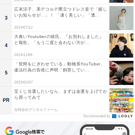
2025/01/14
広末涼子、美デコルテ際立つドレス姿で「嬉し
いお知らせが…」！ 「凄く美しい」「透...
3
2024/07/12
大食いYoutuberの彼氏、『お別れしました』
と報告。「もう二度と会わない方が...
4
2024/11/06
「世間をにぎわせている」動物系YouTuber、
違法行為の告発に声明「飼育してい...
5
2025/02/07
宝くじ当選したいなら、まずは金運を上げてか
ら買ってみて
PR
合同会社デジタルファーム
Recommended by