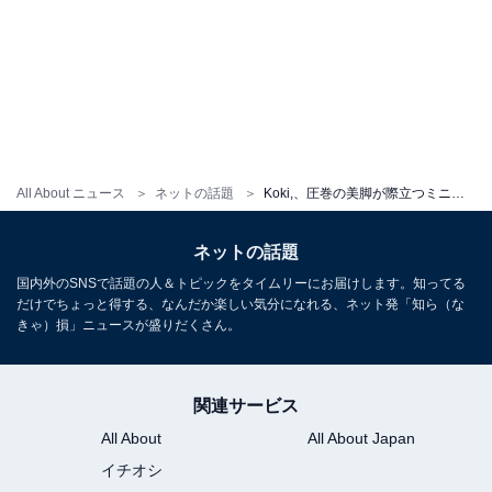
All About ニュース
ネットの話題
Koki,、圧巻の美脚が際立つミニスカコーデを披露！ COACHの新作バッグを手に笑顔のオフショットも
ネットの話題
国内外のSNSで話題の人＆トピックをタイムリーにお届けします。知ってる
だけでちょっと得する、なんだか楽しい気分になれる、ネット発「知ら（な
きゃ）損」ニュースが盛りだくさん。
関連サービス
All About
All About Japan
イチオシ