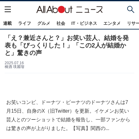
連載
ライフ
グルメ
社会
IT・ビジネス
エンタメ
リサ
「え？兼近さんと？」お笑い芸人、結婚を発
表も「びっくりした！」「この2人が結婚か
と」驚きの声
2025.07.16
橋酒 瑛麗瑠
お笑いコンビ、ドーナツ・ピーナツのドーナツさんは7
月15日、自身のX（旧Twitter）を更新。イケメンお笑い
芸人とのツーショットで結婚を報告し、一部ファンから
は驚きの声が上がりました。【写真】関西の...