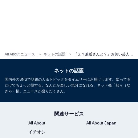
All About ニュース
ネットの話題
「え？兼近さんと？」お笑い芸人、結婚を発表も「びっくりした！」「この2人が結婚かと」驚きの声
ネットの話題
国内外のSNSで話題の人＆トピックをタイムリーにお届けします。知ってる
だけでちょっと得する、なんだか楽しい気分になれる、ネット発「知ら（な
きゃ）損」ニュースが盛りだくさん。
関連サービス
All About
All About Japan
イチオシ