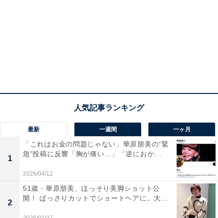
最新
一週間
一ヶ月
「これはお金の問題じゃない」華原朋美の“緊
急”投稿に反響「胸が痛い…」「逆におか...
1
2026/04/12
51歳・華原朋美、ほっそり美脚ショット公
開！ ばっさりカットでショートヘアに。大...
2