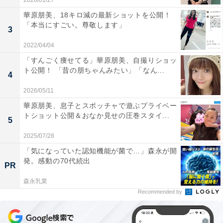
2026/01/27
華原朋美、18キロ減の最新ショットを公開！
「本当にすごい。尊敬します」
3
2022/04/04
「すんごく痩せてる」華原朋美、自撮りショッ
ト公開！ 「昔の朋ちゃんみたい」「なん...
4
2026/05/11
華原朋美、息子とスポッチャで遊ぶプライベー
トショット公開＆おなか見せの圧巻スタイ...
5
2025/07/28
「気になっていた認知機能が菌で…」森永が開
発。感動の70代続出
PR
森永乳業
Recommended by