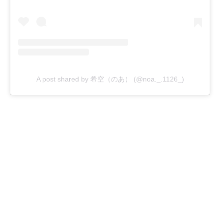
A post shared by 希空（のあ） (@noa._.1126_)