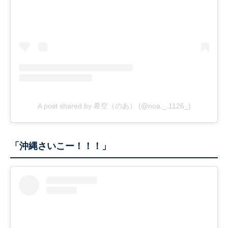
A post shared by 希空（のあ） (@noa._.1126_)
「沖縄さいこー！！！」