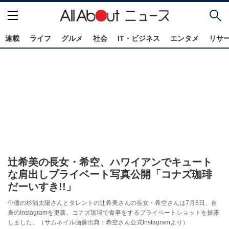
連載
ライフ
グルメ
社会
IT・ビジネス
エンタメ
リサ
辻希美の長女・希空、ハワイアンでキュート
な肩出しプライベート写真公開「コナズ珈琲
だーいすき!!」
俳優の杉浦太陽さんとタレントの辻希美さんの長女・希空さんは7月8日、自
身のInstagramを更新。コナズ珈琲で食事をするプライベートショットを披露
しました。（サムネイル画像出典：希空さん公式Instagramより）