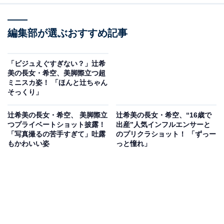
編集部が選ぶおすすめ記事
「ビジュえぐすぎない？」辻希
美の長女・希空、美脚際立つ超
ミニスカ姿！ 「ほんと辻ちゃん
そっくり」
辻希美の長女・希空、 美脚際立
辻希美の長女・希空、“16歳で
つプライベートショット披露！
出産”人気インフルエンサーと
「写真撮るの苦手すぎて」吐露
のプリクラショット！ 「ずっー
もかわいい姿
っと憧れ」