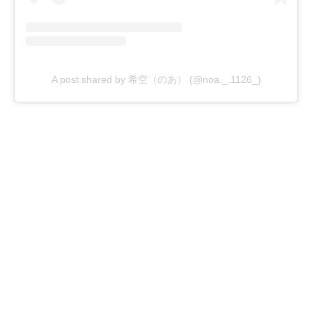
A post shared by 希空（のあ） (@noa._.1126_)