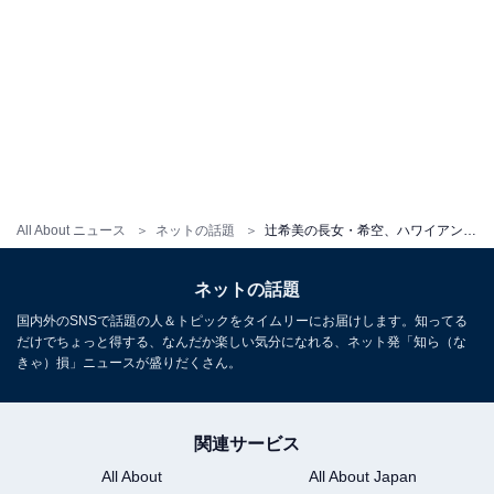
All About ニュース
ネットの話題
辻希美の長女・希空、ハワイアンでキュートな肩出しプライベート写真公開「コナズ珈琲だーいすき!!」
ネットの話題
国内外のSNSで話題の人＆トピックをタイムリーにお届けします。知ってる
だけでちょっと得する、なんだか楽しい気分になれる、ネット発「知ら（な
きゃ）損」ニュースが盛りだくさん。
関連サービス
All About
All About Japan