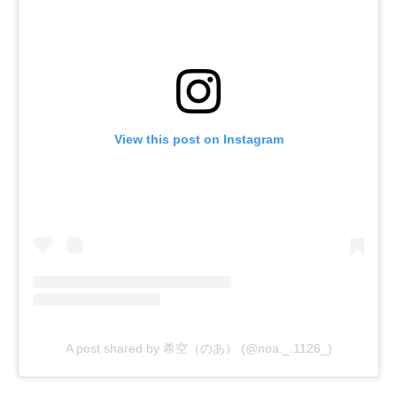
View this post on Instagram
A post shared by 希空（のあ） (@noa._.1126_)